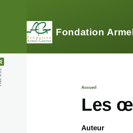
Aller au contenu principal
Fondation Arme
 RSS
Accueil
Fil
Les œ
d'Ariane
Auteur