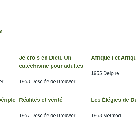
s
Je crois en Dieu. Un
Afrique I et Afriqu
catéchisme pour adultes
1955
Delpire
er
1953
Desclée de Brouwer
ériple
Réalités et vérité
Les Élégies de D
1957
Desclée de Brouwer
1958
Mermod