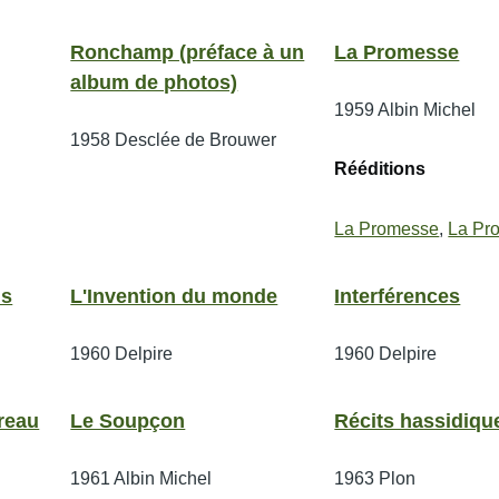
Ronchamp (préface à un
La Promesse
album de photos)
1959
Albin Michel
1958
Desclée de Brouwer
Rééditions
La Promesse
,
La Pr
ns
L'Invention du monde
Interférences
1960
Delpire
1960
Delpire
reau
Le Soupçon
Récits hassidiqu
1961
Albin Michel
1963
Plon