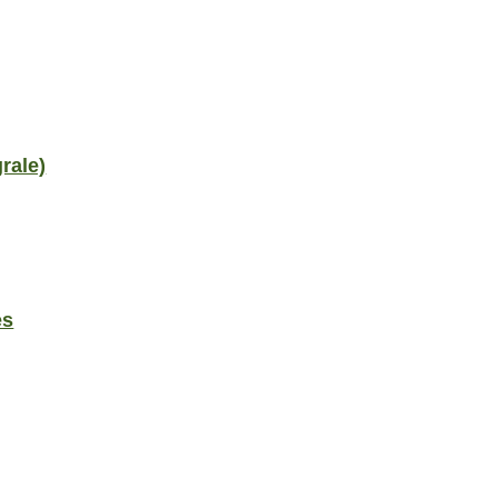
rale)
es