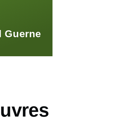
l Guerne
uvres