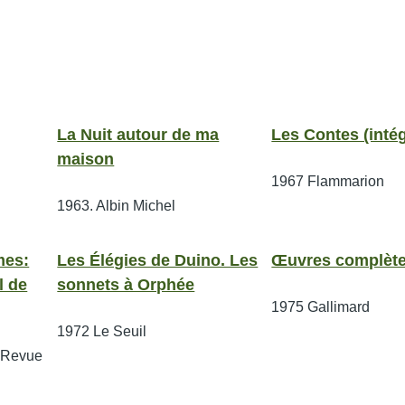
La Nuit autour de ma
Les Contes (intég
maison
1967
Flammarion
1963.
Albin Michel
mes:
Les Élégies de Duino. Les
Œuvres complèt
l de
sonnets à Orphée
1975
Gallimard
1972
Le Seuil
 Revue