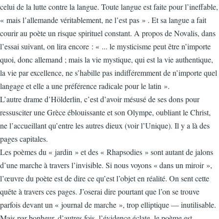
celui de la lutte contre la langue. Toute langue est faite pour l’ineffable,
« mais l’allemande véritablement, ne l’est pas » . Et sa langue a fait
courir au poète un risque spirituel constant. A propos de Novalis, dans
l’essai suivant, on lira encore : « ... le mysticisme peut être n’importe
quoi, donc allemand ; mais la vie mystique, qui est la vie authentique,
la vie par excellence, ne s’habille pas indifféremment de n’importe quel
langage et elle a une préférence radicale pour le latin ».
L’autre drame d’Hölderlin, c’est d’avoir mésusé de ses dons pour
ressusciter une Grèce éblouissante et son Olympe, oubliant le Christ,
ne l’accueillant qu’entre les autres dieux (voir l’Unique). Il y a là des
pages capitales.
Les poèmes du « jardin » et des « Rhapsodies » sont autant de jalons
d’une marche à travers l’invisible. Si nous voyons « dans un miroir »,
l’œuvre du poète est de dire ce qu’est l’objet en réalité. On sent cette
quête à travers ces pages. J’oserai dire pourtant que l’on se trouve
parfois devant un « journal de marche », trop elliptique — inutilisable.
Mais par bonheur, d’autres fois, l’évidence éclate, le poème est