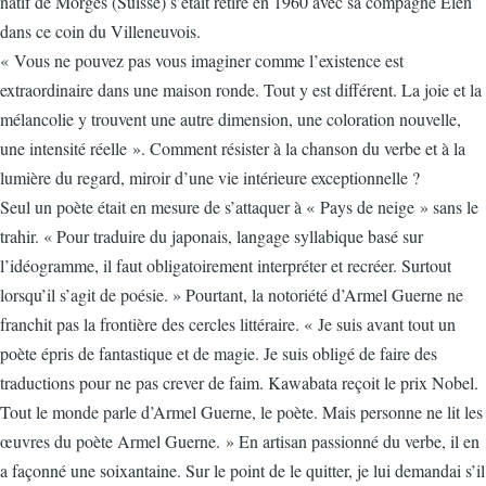
natif de Morges (Suisse) s’était retiré en 1960 avec sa compagne Elen
dans ce coin du Villeneuvois.
« Vous ne pouvez pas vous imaginer comme l’existence est
extraordinaire dans une maison ronde. Tout y est différent. La joie et la
mélancolie y trouvent une autre dimension, une coloration nouvelle,
une intensité réelle ». Comment résister à la chanson du verbe et à la
lumière du regard, miroir d’une vie intérieure exceptionnelle ?
Seul un poète était en mesure de s’attaquer à « Pays de neige » sans le
trahir. « Pour traduire du japonais, langage syllabique basé sur
l’idéogramme, il faut obligatoirement interpréter et recréer. Surtout
lorsqu’il s’agit de poésie. » Pourtant, la notoriété d’Armel Guerne ne
franchit pas la frontière des cercles littéraire. « Je suis avant tout un
poète épris de fantastique et de magie. Je suis obligé de faire des
traductions pour ne pas crever de faim. Kawabata reçoit le prix Nobel.
Tout le monde parle d’Armel Guerne, le poète. Mais personne ne lit les
œuvres du poète Armel Guerne. » En artisan passionné du verbe, il en
a façonné une soixantaine. Sur le point de le quitter, je lui demandai s’il