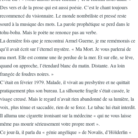
Des vers et de la prose qui est aussi poésie. C’est le chant toujours
recommencé du visionnaire. Le monde nombriliste et pressé reste
sourd à la musique des mots. La parole prophétique se perd dans le
tohu-bohu. Mais le poète ne renonce pas au verbe.
La dernière fois que je rencontrai Armel Guerne, je me remémorais ce
qu’il avait écrit sur l’éternel mystère. « Ma Mort. Je vous parlerai de
ma mort. Elle est comme une ile perdue de la mer. Et sur elle, se lève,
quand on approche, l’étendard blanc du matin. Distante. Au loin
frangée de foudres noires. »
C’était en février 1979. Malade, il vivait au presbytère et ne quittait
pratiquement plus son bureau. La silhouette fragile s’était cassée, le
visage creusé. Mais le regard n’avait rien abandonné de sa lumière, la
voix, plus ténue et saccadée, rien de se force. Le tabac lui était interdit.
Il alluma une cigarette ironisant sur la médecine « qui ne vous laisse
même pas mourir sérieusement votre propre mort ».
Ce jour-là, il parla du « génie angélique » de Novalis, d’Hölderlin «