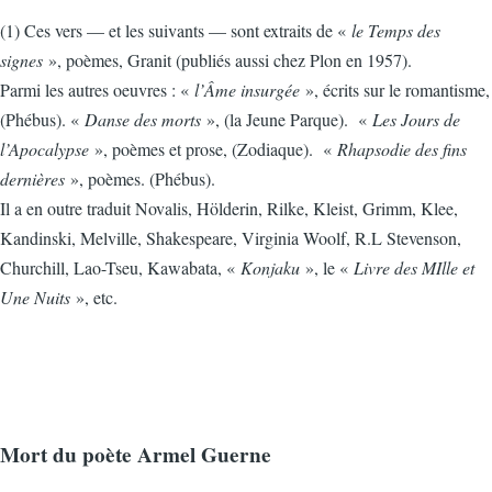
(1) Ces vers — et les suivants — sont extraits de «
le Temps des
signes
», poèmes, Granit (publiés aussi chez Plon en 1957).
Parmi les autres oeuvres : «
l’Âme insurgée
», écrits sur le romantisme,
(Phébus). «
Danse des morts
», (la Jeune Parque). «
Les Jours de
l’Apocalypse
», poèmes et prose, (Zodiaque). «
Rhapsodie des fins
dernières
», poèmes. (Phébus).
Il a en outre traduit Novalis, Hölderin, Rilke, Kleist, Grimm, Klee,
Kandinski, Melville, Shakespeare, Virginia Woolf, R.L Stevenson,
Churchill, Lao-Tseu, Kawabata, «
Konjaku
», le «
Livre des MIlle et
Une Nuits
», etc.
Mort du poète Armel Guerne