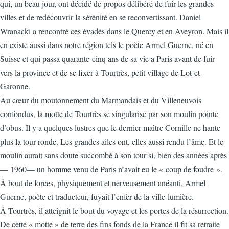
qui, un beau jour, ont décidé de propos délibéré de fuir les grandes
villes et de redécouvrir la sérénité en se reconvertissant. Daniel
Wranacki a rencontré ces évadés dans le Quercy et en Aveyron. Mais il
en existe aussi dans notre région tels le poète Armel Guerne, né en
Suisse et qui passa quarante-cinq ans de sa vie a Paris avant de fuir
vers la province et de se fixer à Tourtrès, petit village de Lot-et-
Garonne.
Au cœur du moutonnement du Marmandais et du Villeneuvois
confondus, la motte de Tourtrès se singularise par son moulin pointe
d’obus. Il y a quelques lustres que le dernier maître Cornille ne hante
plus la tour ronde. Les grandes ailes ont, elles aussi rendu l’âme. Et le
moulin aurait sans doute succombé à son tour si, bien des années après
— 1960— un homme venu de Paris n’avait eu le « coup de foudre ».
À bout de forces, physiquement et nerveusement anéanti, Armel
Guerne, poète et traducteur, fuyait l’enfer de la ville-lumière.
À Tourtrès, il atteignit le bout du voyage et les portes de la résurrection.
De cette « motte » de terre des fins fonds de la France il fit sa retraite