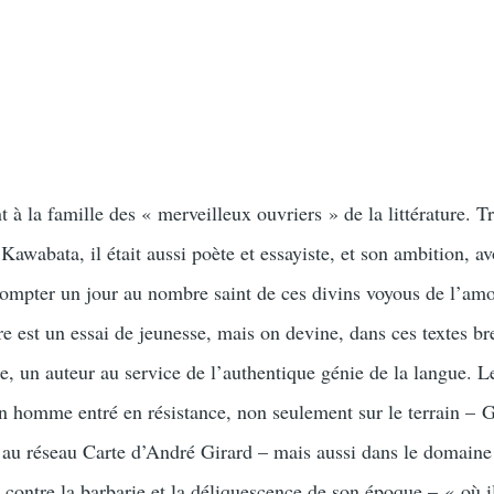
à la famille des « merveilleux ouvriers » de la littérature. T
Kawabata, il était aussi poète et essayiste, et son ambition, avo
 compter un jour au nombre saint de ces divins voyous de l’am
e est un essai de jeunesse, mais on devine, dans ces textes br
e, un auteur au service de l’authentique génie de la langue. L
n homme entré en résistance, non seulement sur le terrain – 
au réseau Carte d’André Girard – mais aussi dans le domaine
e contre la barbarie et la déliquescence de son époque – « où i