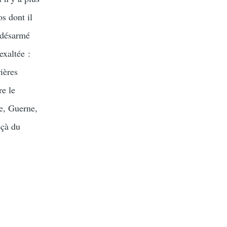
s dont il
r désarmé
exaltée :
ières
re le
e, Guerne,
eçà du