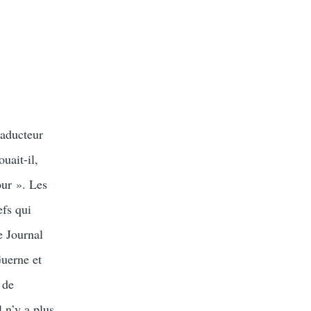
raducteur
uait-il,
our ». Les
efs qui
e Journal
Guerne et
 de
l n’y a plus