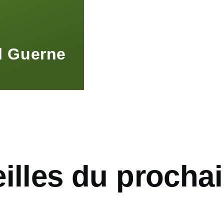
l Guerne
illes du procha