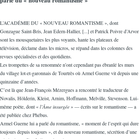
parle du « nouveau romantisme »
L’ACADÉMIE DU « NOUVEAU ROMANTISME », dont
Gonzague Saint-Bris, Jean Edern-Hallier, [...] et Patrick Poivre d’Arvor
sont les mousquetaires les plus voyants, hante les plateaux de
télévision, déclame dans les micros, se répand dans les colonnes des
revues spécialisées et des quotidiens.
Les trompettes de sa renommée n’ont cependant pas ébranlé les murs
du village lot-et-garonnais de Tourtrès où Armel Guerne vit depuis une
quinzaine d’années.
C’est là que Jean-François Mézergues a rencontré le traducteur de
Novalis, Hölderin, Kleist, Arnim, Hoffmann, Melville, Stevenson. Lui-
même poète, dont «
l’Âme insurgée
» — écrits sur le romantisme — a
été publiée chez Phébus.
Armel Guerne lui a parlé du romantisme, « moment de l’esprit qui dure
toujours depuis toujours », et du nouveau romantisme, sécrétion d’une