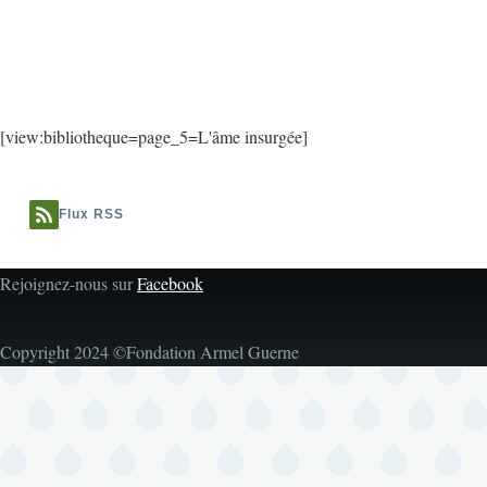
[view:bibliotheque=page_5=L'âme insurgée]
Flux RSS
Rejoignez-nous sur
Facebook
Copyright 2024 ©Fondation Armel Guerne