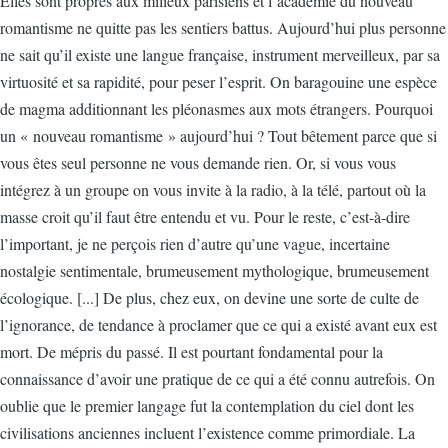
Elles sont propres aux milieux parisiens et l’académie du nouveau
romantisme ne quitte pas les sentiers battus. Aujourd’hui plus personne
ne sait qu’il existe une langue française, instrument merveilleux, par sa
virtuosité et sa rapidité, pour peser l’esprit. On baragouine une espèce
de magma additionnant les pléonasmes aux mots étrangers. Pourquoi
un « nouveau romantisme » aujourd’hui ? Tout bêtement parce que si
vous êtes seul personne ne vous demande rien. Or, si vous vous
intégrez à un groupe on vous invite à la radio, à la télé, partout où la
masse croit qu’il faut être entendu et vu. Pour le reste, c’est-à-dire
l’important, je ne perçois rien d’autre qu’une vague, incertaine
nostalgie sentimentale, brumeusement mythologique, brumeusement
écologique. [...] De plus, chez eux, on devine une sorte de culte de
l’ignorance, de tendance à proclamer que ce qui a existé avant eux est
mort. De mépris du passé. Il est pourtant fondamental pour la
connaissance d’avoir une pratique de ce qui a été connu autrefois. On
oublie que le premier langage fut la contemplation du ciel dont les
civilisations anciennes incluent l’existence comme primordiale. La