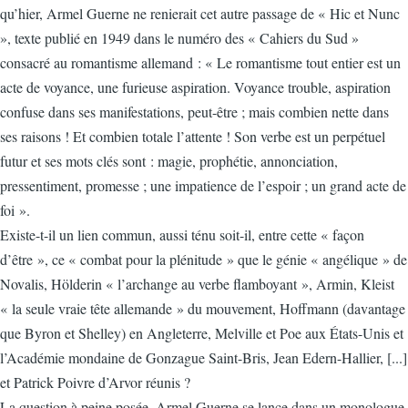
qu’hier, Armel Guerne ne renierait cet autre passage de « Hic et Nunc
», texte publié en 1949 dans le numéro des « Cahiers du Sud »
consacré au romantisme allemand : « Le romantisme tout entier est un
acte de voyance, une furieuse aspiration. Voyance trouble, aspiration
confuse dans ses manifestations, peut-être ; mais combien nette dans
ses raisons ! Et combien totale l’attente ! Son verbe est un perpétuel
futur et ses mots clés sont : magie, prophétie, annonciation,
pressentiment, promesse ; une impatience de l’espoir ; un grand acte de
foi ».
Existe-t-il un lien commun, aussi ténu soit-il, entre cette « façon
d’être », ce « combat pour la plénitude » que le génie « angélique » de
Novalis, Hölderin « l’archange au verbe flamboyant », Armin, Kleist
« la seule vraie tête allemande » du mouvement, Hoffmann (davantage
que Byron et Shelley) en Angleterre, Melville et Poe aux États-Unis et
l’Académie mondaine de Gonzague Saint-Bris, Jean Edern-Hallier, [...]
et Patrick Poivre d’Arvor réunis ?
La question à peine posée, Armel Guerne se lance dans un monologue