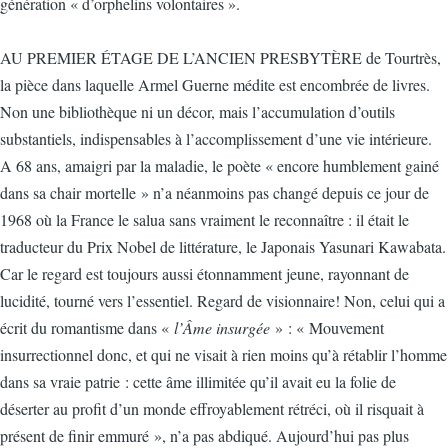
génération « d’orphelins volontaires ».
AU PREMIER ÉTAGE DE L’ANCIEN PRESBYTÈRE de Tourtrès,
la pièce dans laquelle Armel Guerne médite est encombrée de livres.
Non une bibliothèque ni un décor, mais l’accumulation d’outils
substantiels, indispensables à l’accomplissement d’une vie intérieure.
A 68 ans, amaigri par la maladie, le poète « encore humblement gainé
dans sa chair mortelle » n’a néanmoins pas changé depuis ce jour de
1968 où la France le salua sans vraiment le reconnaître : il était le
traducteur du Prix Nobel de littérature, le Japonais Yasunari Kawabata.
Car le regard est toujours aussi étonnamment jeune, rayonnant de
lucidité, tourné vers l’essentiel. Regard de visionnaire! Non, celui qui a
écrit du romantisme dans «
l’Âme insurgée
» : « Mouvement
insurrectionnel donc, et qui ne visait à rien moins qu’à rétablir l’homme
dans sa vraie patrie : cette âme illimitée qu’il avait eu la folie de
déserter au profit d’un monde effroyablement rétréci, où il risquait à
présent de finir emmuré », n’a pas abdiqué. Aujourd’hui pas plus