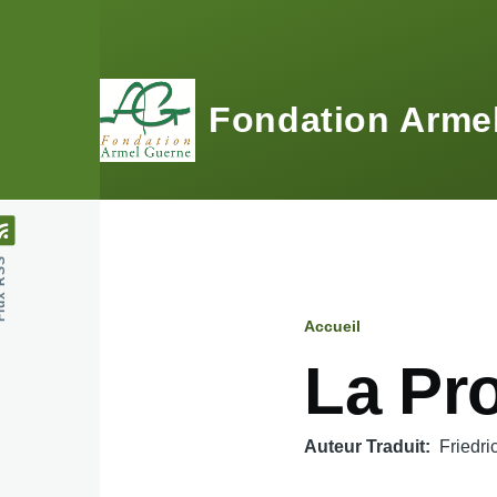
Aller au contenu principal
Fondation Arme
 RSS
Accueil
Fil
La Pr
d'Ariane
Auteur Traduit
Friedri