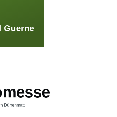
l Guerne
omesse
ch Dürrenmatt