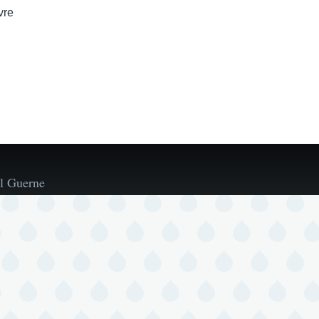
vre
l Guerne