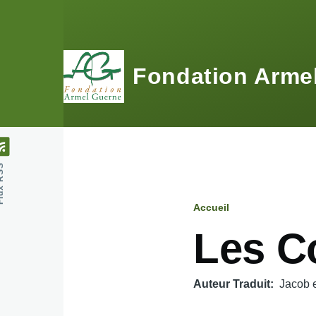
Aller au contenu principal
Fondation Arme
 RSS
Accueil
Fil
Les Co
d'Ariane
Auteur Traduit
Jacob 