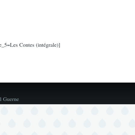
e_5=Les Contes (intégrale)]
l Guerne