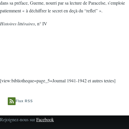
dans sa préface, Guerne, nourri par sa lecture de Paracelse, s’emploie
patiemment « à déchiffrer le secret en deçà du “reflet” ».
Histoires littéraires
, n° IV
[view:bibliotheque=page_5=Journal 1941-1942 et autres textes]
Flux RSS
Rejoignez-nous sur
Facebook