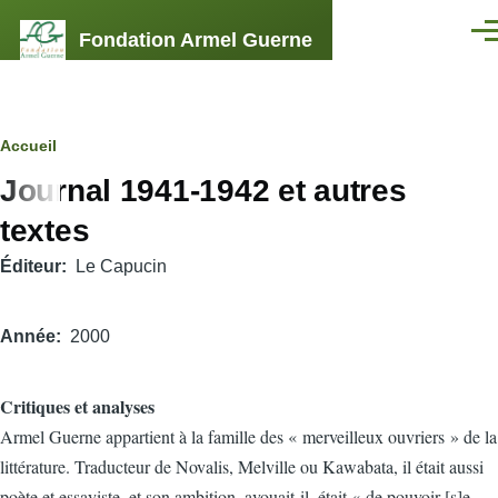
Aller au contenu principal
Fondation Armel Guerne
Men
Fil
Accueil
Journal 1941-1942 et autres
d'Ariane
textes
Éditeur
Le Capucin
Année
2000
Critiques et analyses
Armel Guerne appartient à la famille des « merveilleux ouvriers » de la
littérature. Traducteur de Novalis, Melville ou Kawabata, il était aussi
poète et essayiste, et son ambition, avouait-il, était « de pouvoir [s]e