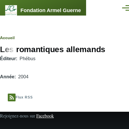
Aller au contenu principal
Fondation Armel Guerne
Men
Fil
Accueil
Les romantiques allemands
d'Ariane
Éditeur
Phébus
Année
2004
Flux RSS
Rejoignez-nous sur
Facebook