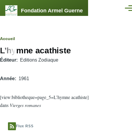
Aller au contenu principal
Fondation Armel Guerne
Men
Fil
Accueil
L’hymne acathiste
d'Ariane
Éditeur
Editions Zodiaque
Année
1961
[view:bibliotheque=page_5=L’hymne acathiste]
dans
Vierges romanes
Flux RSS