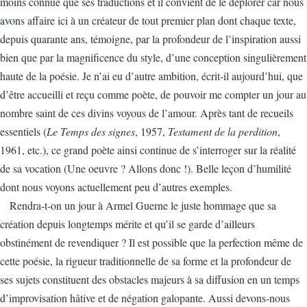
moins connue que ses traductions et il convient de le déplorer car nous
avons affaire ici à un créateur de tout premier plan dont chaque texte,
depuis quarante ans, témoigne, par la profondeur de l’inspiration aussi
bien que par la magnificence du style, d’une conception singulièrement
haute de la poésie. Je n’ai eu d’autre ambition, écrit-il aujourd’hui, que
d’être accueilli et reçu comme poète, de pouvoir me compter un jour au
nombre saint de ces divins voyous de l’amour. Après tant de recueils
essentiels (
Le Temps des signes
, 1957,
Testament de la perdition
,
1961, etc.), ce grand poète ainsi continue de s’interroger sur la réalité
de sa vocation (Une oeuvre ? Allons donc !). Belle leçon d’humilité
dont nous voyons actuellement peu d’autres exemples.
Rendra-t-on un jour à Armel Guerne le juste hommage que sa
création depuis longtemps mérite et qu’il se garde d’ailleurs
obstinément de revendiquer ? Il est possible que la perfection même de
cette poésie, la rigueur traditionnelle de sa forme et la profondeur de
ses sujets constituent des obstacles majeurs à sa diffusion en un temps
d’improvisation hâtive et de négation galopante. Aussi devons-nous