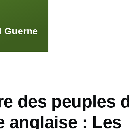
l Guerne
re des peuples 
 anglaise : Les