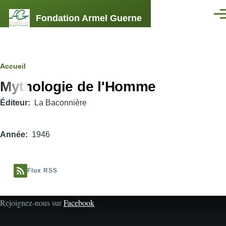
Aller au contenu principal
Fondation Armel Guerne
Men
Fil
Accueil
Mythologie de l'Homme
d'Ariane
Éditeur
La Baconnière
Année
1946
Flux RSS
Rejoignez-nous sur
Facebook