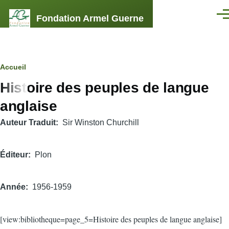
Aller au contenu principal
Fondation Armel Guerne
Men
Fil
Accueil
Histoire des peuples de langue
d'Ariane
anglaise
Auteur Traduit
Sir Winston Churchill
Éditeur
Plon
Année
1956-1959
[view:bibliotheque=page_5=Histoire des peuples de langue anglaise]