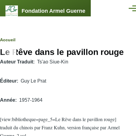
Aller au contenu principal
Fondation Armel Guerne
Men
Fil
Accueil
Le Rêve dans le pavillon rouge
d'Ariane
Auteur Traduit
Ts'ao Siue-Kin
Éditeur
Guy Le Prat
Année
1957-1964
[view:bibliotheque=page_5=Le Rêve dans le pavillon rouge]
traduit du chinois par Franz Kuhn, version française par Armel
Guerne. 2 vol.