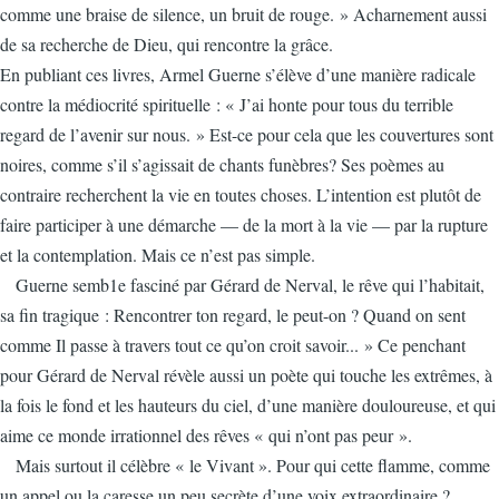
comme une braise de silence, un bruit de rouge. » Acharnement aussi
de sa recherche de Dieu, qui rencontre la grâce.
En publiant ces livres, Armel Guerne s’élève d’une manière radicale
contre la médiocrité spirituelle : « J’ai honte pour tous du terrible
regard de l’avenir sur nous. » Est-ce pour cela que les couvertures sont
noires, comme s’il s’agissait de chants funèbres? Ses poèmes au
contraire recherchent la vie en toutes choses. L’intention est plutôt de
faire participer à une démarche — de la mort à la vie — par la rupture
et la contemplation. Mais ce n’est pas simple.
Guerne semb1e fasciné par Gérard de Nerval, le rêve qui l’habitait,
sa fin tragique : Rencontrer ton regard, le peut-on ? Quand on sent
comme Il passe à travers tout ce qu’on croit savoir... » Ce penchant
pour Gérard de Nerval révèle aussi un poète qui touche les extrêmes, à
la fois le fond et les hauteurs du ciel, d’une manière douloureuse, et qui
aime ce monde irrationnel des rêves « qui n’ont pas peur ».
Mais surtout il célèbre « le Vivant ». Pour qui cette flamme, comme
un appel ou la caresse un peu secrète d’une voix extraordinaire ?