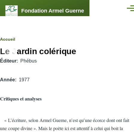
Aller au contenu principal
Fondation Armel Guerne
Men
Fil
Accueil
Le Jardin colérique
d'Ariane
Éditeur
Phébus
Année
1977
Critiques et analyses
« L’écriture, selon Armel Guerne, n’est qu’une écorce dont ont fait
une coupe divine ». Mais le poète ici est attentif à celui qui boit la