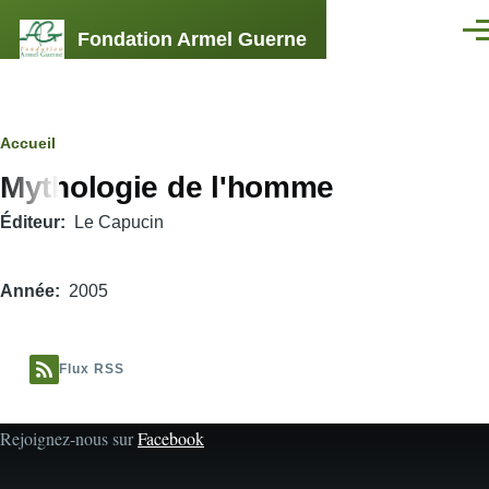
Aller au contenu principal
Fondation Armel Guerne
Men
Fil
Accueil
Mythologie de l'homme
d'Ariane
Éditeur
Le Capucin
Année
2005
Flux RSS
Rejoignez-nous sur
Facebook