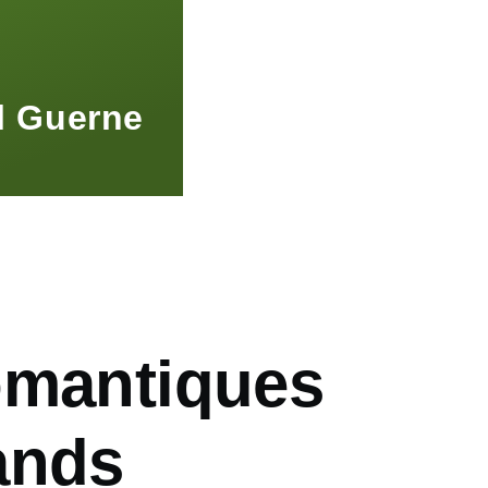
l Guerne
omantiques
ands