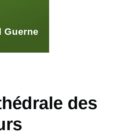
l Guerne
thédrale des
urs