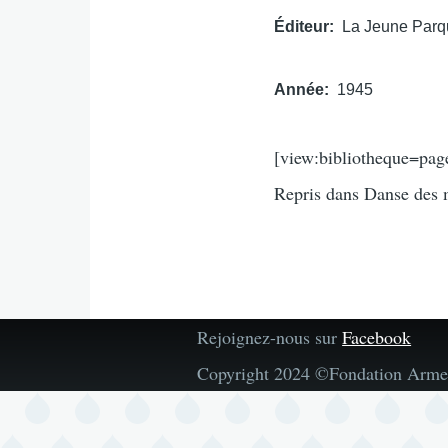
Éditeur
La Jeune Par
Année
1945
[view:bibliotheque=pag
Repris dans Danse des 
Rejoignez-nous sur
Facebook
Copyright 2024 ©Fondation Arme