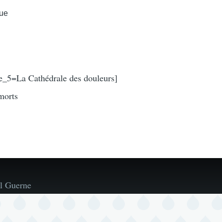
que
e_5=La Cathédrale des douleurs]
morts
l Guerne