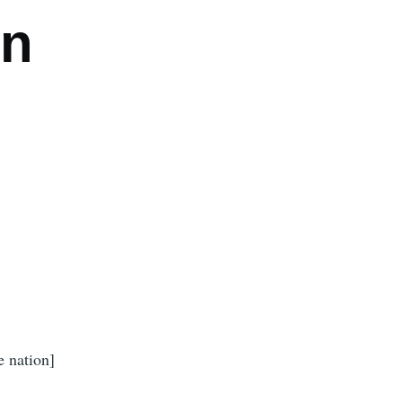
on
e nation]