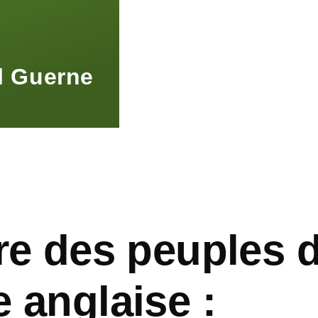
l Guerne
re des peuples 
 anglaise :