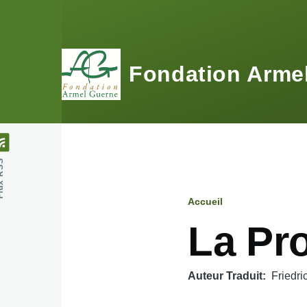
Aller au contenu principal
Fondation Arme
 RSS
Accueil
Fil
La Pr
d'Ariane
Auteur Traduit
Friedri