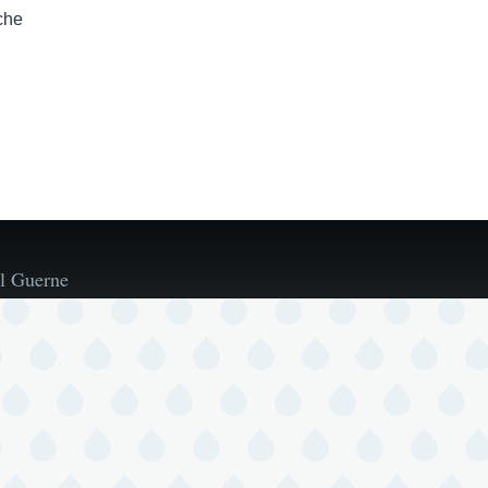
che
l Guerne