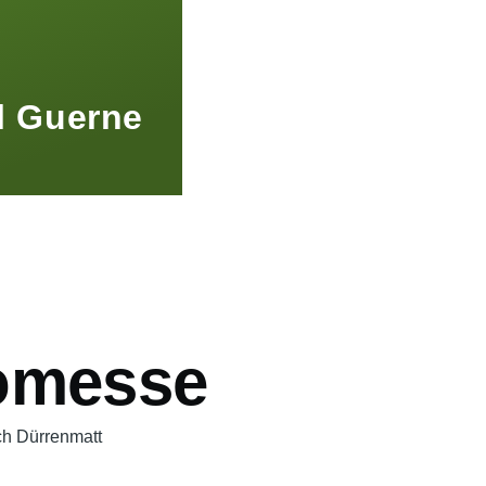
l Guerne
omesse
ch Dürrenmatt