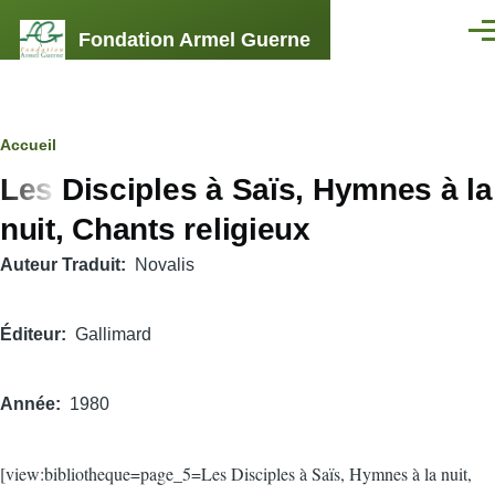
Aller au contenu principal
Fondation Armel Guerne
Men
Fil
Accueil
Les Disciples à Saïs, Hymnes à la
d'Ariane
nuit, Chants religieux
Auteur Traduit
Novalis
Éditeur
Gallimard
Année
1980
[view:bibliotheque=page_5=Les Disciples à Saïs, Hymnes à la nuit,