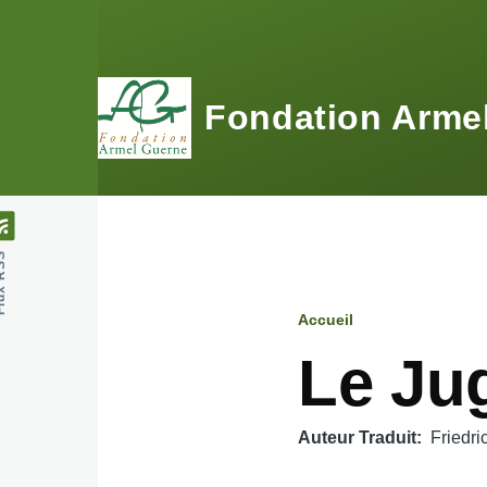
Aller au contenu principal
Fondation Arme
 RSS
Accueil
Fil
Le Ju
d'Ariane
Auteur Traduit
Friedri