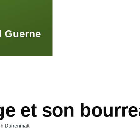
l Guerne
ge et son bourr
ch Dürrenmatt