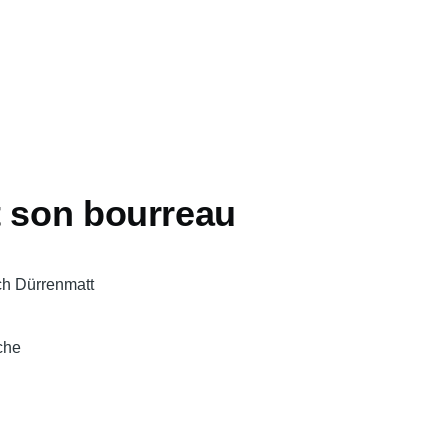
t son bourreau
ch Dürrenmatt
che