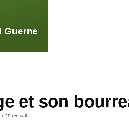
l Guerne
ge et son bourr
ch Dürrenmatt