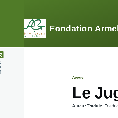
Aller au contenu principal
Fondation Arme
 RSS
Accueil
Fil
Le Ju
d'Ariane
Auteur Traduit
Friedri