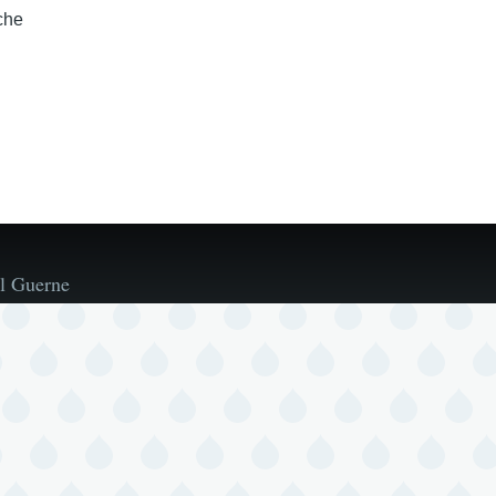
che
l Guerne