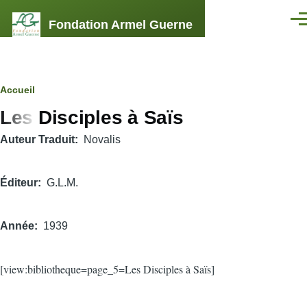
Aller au contenu principal
Fondation Armel Guerne
Men
Fil
Accueil
Les Disciples à Saïs
d'Ariane
Auteur Traduit
Novalis
Éditeur
G.L.M.
Année
1939
[view:bibliotheque=page_5=Les Disciples à Saïs]