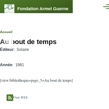
Aller au contenu principal
Fondation Armel Guerne
Men
Fil
Accueil
Au bout de temps
d'Ariane
Éditeur
Solaire
Année
1981
[view:bibliotheque=page_5=Au bout de temps]
Flux RSS