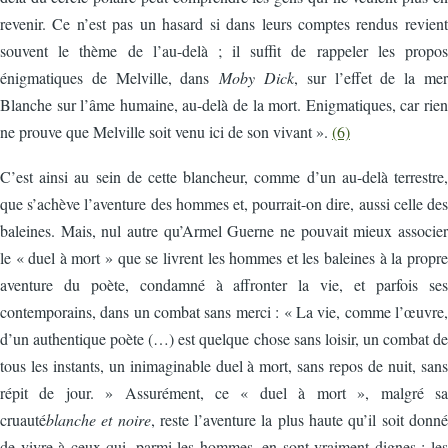
revenir. Ce n’est pas un hasard si dans leurs comptes rendus revient
souvent le thème de l’au-delà ; il suffit de rappeler les propos
énigmatiques de Melville, dans
Moby Dick
, sur l’effet de la mer
Blanche sur l’âme humaine, au-delà de la mort. Enigmatiques, car rien
ne prouve que Melville soit venu ici de son vivant ».
(6)
C’est ainsi au sein de cette blancheur, comme d’un au-delà terrestre,
que s’achève l’aventure des hommes et, pourrait-on dire, aussi celle des
baleines. Mais, nul autre qu’Armel Guerne ne pouvait mieux associer
le « duel à mort » que se livrent les hommes et les baleines à la propre
aventure du poète, condamné à affronter la vie, et parfois ses
contemporains, dans un combat sans merci : « La vie, comme l’œuvre,
d’un authentique poète (…) est quelque chose sans loisir, un combat de
tous les instants, un inimaginable duel à mort, sans repos de nuit, sans
répit de jour. » Assurément, ce « duel à mort », malgré sa
cruauté
blanche et noire
, reste l’aventure la plus haute qu’il soit donné
de vivre à ceux qui, parmi les hommes, en sont vraiment dignes : les