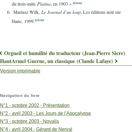
retour
du trois-mâts
Platina
, en 1903 ».
Mariusz Wilk,
Le Journal d’un loup
, Les éditions noir sur
retour
blanc, 1999.
Orgueil et humilité du traducteur (Jean-Pierre Sicre)
Liens
Haut
Armel Guerne, un classique (Claude Lafaye)
transversaux
Version imprimable
de
livre
Navigation du livre
pour
N°1 - octobre 2002 - Présentation
A
N°2 - avril 2003 - Les Jours de l'Apocalypse
N°3 - octobre 2003 - Novalis
propos
N°4 - avril 2004 - Gérard de Nerval