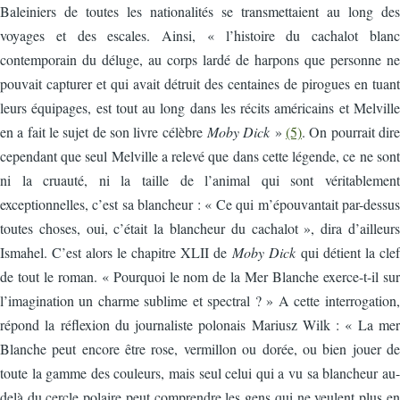
Baleiniers de toutes les nationalités se transmettaient au long des
voyages et des escales. Ainsi, « l’histoire du cachalot blanc
contemporain du déluge, au corps lardé de harpons que personne ne
pouvait capturer et qui avait détruit des centaines de pirogues en tuant
leurs équipages, est tout au long dans les récits américains et Melville
en a fait le sujet de son livre célèbre
Moby Dick
»
(5)
. On pourrait dire
cependant que seul Melville a relevé que dans cette légende, ce ne sont
ni la cruauté, ni la taille de l’animal qui sont véritablement
exceptionnelles, c’est sa blancheur : « Ce qui m’épouvantait par-dessus
toutes choses, oui, c’était la blancheur du cachalot », dira d’ailleurs
Ismahel. C’est alors le chapitre XLII de
Moby Dick
qui détient la clef
de tout le roman. « Pourquoi le nom de la Mer Blanche exerce-t-il sur
l’imagination un charme sublime et spectral ? » A cette interrogation,
répond la réflexion du journaliste polonais Mariusz Wilk : « La mer
Blanche peut encore être rose, vermillon ou dorée, ou bien jouer de
toute la gamme des couleurs, mais seul celui qui a vu sa blancheur au-
delà du cercle polaire peut comprendre les gens qui ne veulent plus en