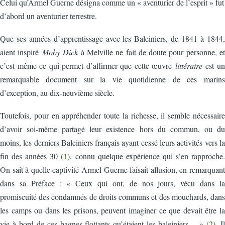
C
elui qu’Armel Guerne désigna comme un « aventurier de l’esprit » fut
d’abord un aventurier terrestre.
Que ses années d’apprentissage avec les Baleiniers, de 1841 à 1844,
aient inspiré
Moby Dick
à Melville ne fait de doute pour personne, et
c’est même ce qui permet d’affirmer que cette œuvre
littéraire
est un
remarquable document sur la vie quotidienne de ces marins
d’exception, au dix-neuvième siècle.
Toutefois, pour en appréhender toute la richesse, il semble nécessaire
d’avoir soi-même partagé leur existence hors du commun, ou du
moins, les derniers Baleiniers français ayant cessé leurs activités vers la
fin des années 30
(1)
, connu quelque expérience qui s’en rapproche.
On sait à quelle captivité Armel Guerne faisait allusion, en remarquant
dans sa Préface : « Ceux qui ont, de nos jours, vécu dans la
promiscuité des condamnés de droits communs et des mouchards, dans
les camps ou dans les prisons, peuvent imaginer ce que devait être la
vie à bord de ces bagnes flottants qu’étaient les baleiniers… »
(2)
. Il