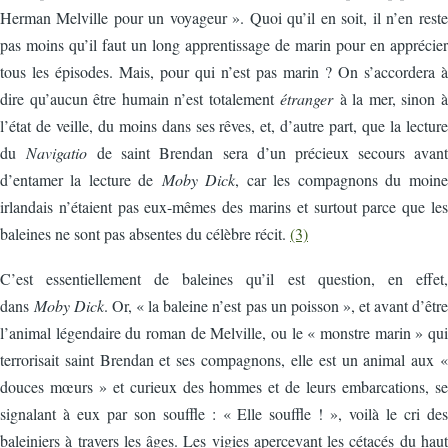
Herman Melville pour un voyageur ». Quoi qu’il en soit, il n’en reste
pas moins qu’il faut un long apprentissage de marin pour en apprécier
tous les épisodes. Mais, pour qui n’est pas marin ? On s’accordera à
dire qu’aucun être humain n’est totalement
étranger
à la mer, sinon à
l’état de veille, du moins dans ses rêves, et, d’autre part, que la lecture
du
Navigatio
de saint Brendan sera d’un précieux secours avant
d’entamer la lecture de
Moby Dick
, car les compagnons du moine
irlandais n’étaient pas eux-mêmes des marins et surtout parce que les
baleines ne sont pas absentes du célèbre récit.
(3)
C’est essentiellement de baleines qu’il est question, en effet,
dans
Moby Dick
. Or, « la baleine n’est pas un poisson », et avant d’être
l’animal légendaire du roman de Melville, ou le « monstre marin » qui
terrorisait saint Brendan et ses compagnons, elle est un animal aux «
douces mœurs » et curieux des hommes et de leurs embarcations, se
signalant à eux par son souffle : « Elle souffle ! », voilà le cri des
baleiniers à travers les âges. Les vigies apercevant les cétacés du haut