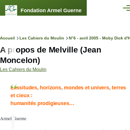
Aller au contenu principal
Fondation Armel Guerne
Men
Fil
Accueil
Les Cahiers du Moulin
N°6 - avril 2005 - Moby Dick d'
A propos de Melville (Jean
d'Ariane
Moncelon)
Les Cahiers du Moulin
Lassitudes, horizons, mondes et univers, terres
et cieux :
humanités prodigieuses…
Armel Guerne