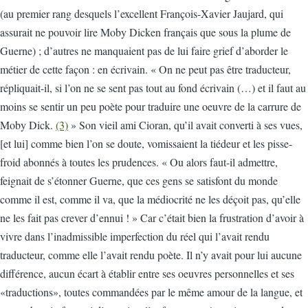
(au premier rang desquels l’excellent François-Xavier Jaujard, qui
assurait ne pouvoir lire Moby Dicken français que sous la plume de
Guerne) ; d’autres ne manquaient pas de lui faire grief d’aborder le
métier de cette façon : en écrivain. « On ne peut pas être traducteur,
répliquait-il, si l’on ne se sent pas tout au fond écrivain (…) et il faut au
moins se sentir un peu poète pour traduire une oeuvre de la carrure de
Moby Dick.
(3)
» Son vieil ami Cioran, qu’il avait converti à ses vues,
[et lui] comme bien l’on se doute, vomissaient la tiédeur et les pisse-
froid abonnés à toutes les prudences. « Ou alors faut-il admettre,
feignait de s’étonner Guerne, que ces gens se satisfont du monde
comme il est, comme il va, que la médiocrité ne les déçoit pas, qu’elle
ne les fait pas crever d’ennui ! » Car c’était bien la frustration d’avoir à
vivre dans l’inadmissible imperfection du réel qui l’avait rendu
traducteur, comme elle l’avait rendu poète. Il n’y avait pour lui aucune
différence, aucun écart à établir entre ses oeuvres personnelles et ses
«traductions», toutes commandées par le même amour de la langue, et