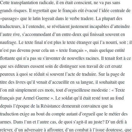
Cette transplantation radicale, il en était conscient, ne va pas sans
grands risques. Il regrettait que le français eût évacué l’idée centrale de
«passage» que le latin logeait dans le verbe tradere. La plupart des
traducteurs, à l’entendre, se révélaient justement incapables d’atteindre
l’autre rive, s’accommodant d’un entre-deux qui finissait souvent en
naufrage. Le texte final n’est plus le texte étranger qui l’a nourri, soit ; il
n’est pas devenu pour cela un « texte français », mais quelque entité
flottante qui n’a pas su s’inventer de nouvelles racines. Il tenait fort à ce
que ses éditeurs eussent soin de distinguer son travail de cet ersatz
peureux à quoi se réduit si souvent l’acte de traduire. Sur la page de
titre des livres qu’il venait d’accueillir en sa langue, il souhaitait que
l’on mît simplement ces mots, tout d’orgueilleuse modestie : « Texte
français par Armel Guerne ». Le soldat qu’il était resté tout au fond
depuis l’époque de la Résistance demeurait convaincu que la
traduction exige au bout du compte autant d’orgueil que le métier des
armes. Dans l’un et l’autre cas, de quoi s’agit-il au juste? D’un défi à
relever, d’un adversaire à affronter, d’un combat à l’issue douteuse, que