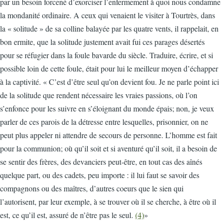
par un besoin forcené d’exorciser l’enfermement à quoi nous condamne
la mondanité ordinaire. A ceux qui venaient le visiter à Tourtrès, dans
la « solitude » de sa colline balayée par les quatre vents, il rappelait, en
bon ermite, que la solitude justement avait fui ces parages désertés
pour se réfugier dans la foule bavarde du siècle. Traduire, écrire, et si
possible loin de cette foule, était pour lui le meilleur moyen d’échapper
à la captivité. « C’est d’être seul qu’on devient fou. Je ne parle point ici
de la solitude que rendent nécessaire les vraies passions, où l’on
s’enfonce pour les suivre en s’éloignant du monde épais; non, je veux
parler de ces parois de la détresse entre lesquelles, prisonnier, on ne
peut plus appeler ni attendre de secours de personne. L’homme est fait
pour la communion; où qu’il soit et si aventuré qu’il soit, il a besoin de
se sentir des frères, des devanciers peut-être, en tout cas des aînés
quelque part, ou des cadets, peu importe : il lui faut se savoir des
compagnons ou des maîtres, d’autres coeurs que le sien qui
l’autorisent, par leur exemple, à se trouver où il se cherche, à être où il
est, ce qu’il est, assuré de n’être pas le seul.
(4)
»