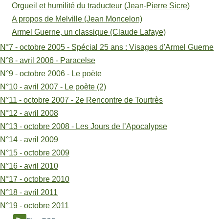
Orgueil et humilité du traducteur (Jean-Pierre Sicre)
(Jean-
A propos de Melville (Jean Moncelon)
Pierre
Armel Guerne, un classique (Claude Lafaye)
Sicre)
N°7 - octobre 2005 - Spécial 25 ans : Visages d'Armel Guerne
N°8 - avril 2006 - Paracelse
N°9 - octobre 2006 - Le poète
N°10 - avril 2007 - Le poète (2)
N°11 - octobre 2007 - 2e Rencontre de Tourtrès
N°12 - avril 2008
N°13 - octobre 2008 - Les Jours de l’Apocalypse
N°14 - avril 2009
N°15 - octobre 2009
N°16 - avril 2010
N°17 - octobre 2010
N°18 - avril 2011
N°19 - octobre 2011