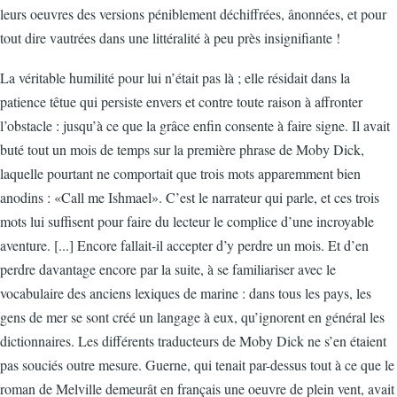
leurs oeuvres des versions péniblement déchiffrées, ânonnées, et pour
tout dire vautrées dans une littéralité à peu près insignifiante !
La véritable humilité pour lui n’était pas là ; elle résidait dans la
patience têtue qui persiste envers et contre toute raison à affronter
l’obstacle : jusqu’à ce que la grâce enfin consente à faire signe. Il avait
buté tout un mois de temps sur la première phrase de Moby Dick,
laquelle pourtant ne comportait que trois mots apparemment bien
anodins : «Call me Ishmael». C’est le narrateur qui parle, et ces trois
mots lui suffisent pour faire du lecteur le complice d’une incroyable
aventure. [...] Encore fallait-il accepter d’y perdre un mois. Et d’en
perdre davantage encore par la suite, à se familiariser avec le
vocabulaire des anciens lexiques de marine : dans tous les pays, les
gens de mer se sont créé un langage à eux, qu’ignorent en général les
dictionnaires. Les différents traducteurs de Moby Dick ne s’en étaient
pas souciés outre mesure. Guerne, qui tenait par-dessus tout à ce que le
roman de Melville demeurât en français une oeuvre de plein vent, avait