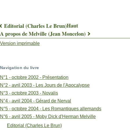
Haut
Editorial (Charles Le Brun)
Liens
A propos de Melville (Jean Moncelon)
transversaux
Version imprimable
de
livre
Navigation du livre
pour
N°1 - octobre 2002 - Présentation
Orgueil
N°2 - avril 2003 - Les Jours de l'Apocalypse
N°3 - octobre 2003 - Novalis
et
N°4 - avril 2004 - Gérard de Nerval
humilité
N°5 - octobre 2004 - Les Romantiques allemands
du
N°6 - avril 2005 - Moby Dick d'Herman Melville
traducteur
Editorial (Charles Le Brun)