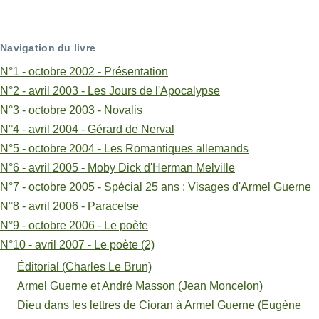
de
livre
Navigation du livre
pour
N°1 - octobre 2002 - Présentation
N°10
N°2 - avril 2003 - Les Jours de l'Apocalypse
N°3 - octobre 2003 - Novalis
-
N°4 - avril 2004 - Gérard de Nerval
avril
N°5 - octobre 2004 - Les Romantiques allemands
2007
N°6 - avril 2005 - Moby Dick d'Herman Melville
N°7 - octobre 2005 - Spécial 25 ans : Visages d'Armel Guerne
-
N°8 - avril 2006 - Paracelse
Le
N°9 - octobre 2006 - Le poète
poète
N°10 - avril 2007 - Le poète (2)
(2)
Éditorial (Charles Le Brun)
Armel Guerne et André Masson (Jean Moncelon)
Dieu dans les lettres de Cioran à Armel Guerne (Eugène