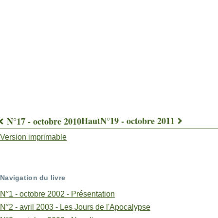
Haut
N°19 - octobre 2011
N°17 - octobre 2010
Liens
Version imprimable
transversaux
de
Navigation du livre
livre
N°1 - octobre 2002 - Présentation
pour
N°2 - avril 2003 - Les Jours de l'Apocalypse