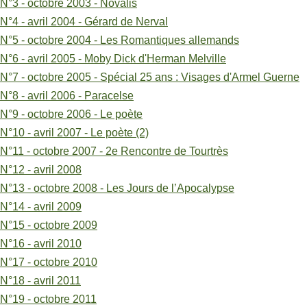
N°18
N°3 - octobre 2003 - Novalis
N°4 - avril 2004 - Gérard de Nerval
-
N°5 - octobre 2004 - Les Romantiques allemands
avril
N°6 - avril 2005 - Moby Dick d'Herman Melville
2011
N°7 - octobre 2005 - Spécial 25 ans : Visages d'Armel Guerne
N°8 - avril 2006 - Paracelse
N°9 - octobre 2006 - Le poète
N°10 - avril 2007 - Le poète (2)
N°11 - octobre 2007 - 2e Rencontre de Tourtrès
N°12 - avril 2008
N°13 - octobre 2008 - Les Jours de l’Apocalypse
N°14 - avril 2009
N°15 - octobre 2009
N°16 - avril 2010
N°17 - octobre 2010
N°18 - avril 2011
N°19 - octobre 2011