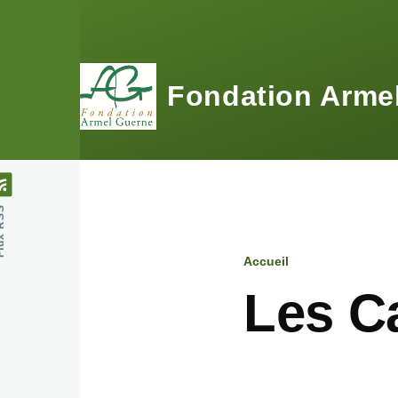
Aller au contenu principal
Fondation Arme
 RSS
Accueil
Fil
Les C
d'Ariane