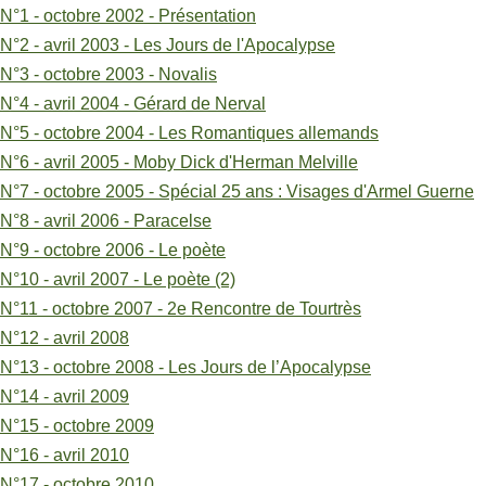
pour
N°1 - octobre 2002 - Présentation
N°11
N°2 - avril 2003 - Les Jours de l'Apocalypse
N°3 - octobre 2003 - Novalis
-
N°4 - avril 2004 - Gérard de Nerval
octobre
N°5 - octobre 2004 - Les Romantiques allemands
2007
N°6 - avril 2005 - Moby Dick d'Herman Melville
N°7 - octobre 2005 - Spécial 25 ans : Visages d'Armel Guerne
-
N°8 - avril 2006 - Paracelse
2e
N°9 - octobre 2006 - Le poète
Rencontre
N°10 - avril 2007 - Le poète (2)
N°11 - octobre 2007 - 2e Rencontre de Tourtrès
de
N°12 - avril 2008
Tourtrès
N°13 - octobre 2008 - Les Jours de l’Apocalypse
N°14 - avril 2009
N°15 - octobre 2009
N°16 - avril 2010
N°17 - octobre 2010