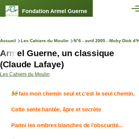
Aller au contenu principal
Fondation Armel Guerne
Men
Fil
Accueil
Les Cahiers du Moulin
N°6 - avril 2005 - Moby Dick d'
Armel Guerne, un classique
d'Ariane
(Claude Lafaye)
Les Cahiers du Moulin
Je fais mon chemin seul et c'est le seul chemin,
Cette sente hantée, âpre et secrète
Parmi les ombres blanches de l'obscurité...