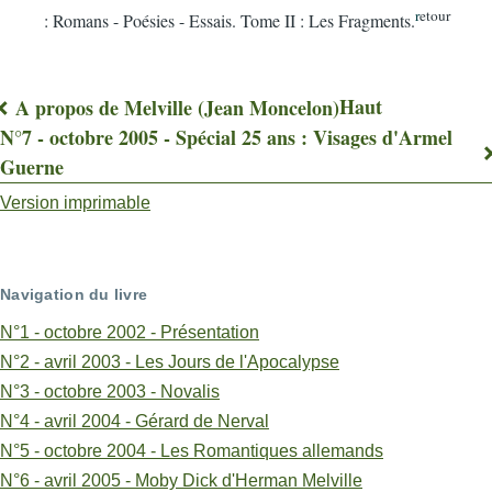
r
etour
: Romans - Poésies - Essais. Tome II : Les Fragments.
Haut
A propos de Melville (Jean Moncelon)
Liens
N°7 - octobre 2005 - Spécial 25 ans : Visages d'Armel
Guerne
transversaux
Version imprimable
de
livre
pour
Navigation du livre
Armel
N°1 - octobre 2002 - Présentation
N°2 - avril 2003 - Les Jours de l'Apocalypse
Guerne,
N°3 - octobre 2003 - Novalis
un
N°4 - avril 2004 - Gérard de Nerval
classique
N°5 - octobre 2004 - Les Romantiques allemands
N°6 - avril 2005 - Moby Dick d'Herman Melville
(Claude