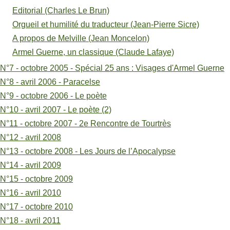
Editorial (Charles Le Brun)
Lafaye)
Orgueil et humilité du traducteur (Jean-Pierre Sicre)
A propos de Melville (Jean Moncelon)
Armel Guerne, un classique (Claude Lafaye)
N°7 - octobre 2005 - Spécial 25 ans : Visages d'Armel Guerne
N°8 - avril 2006 - Paracelse
N°9 - octobre 2006 - Le poète
N°10 - avril 2007 - Le poète (2)
N°11 - octobre 2007 - 2e Rencontre de Tourtrès
N°12 - avril 2008
N°13 - octobre 2008 - Les Jours de l’Apocalypse
N°14 - avril 2009
N°15 - octobre 2009
N°16 - avril 2010
N°17 - octobre 2010
N°18 - avril 2011