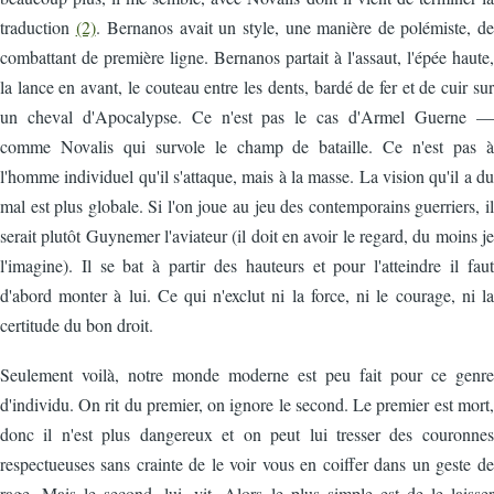
traduction
(2)
. Bernanos avait un style, une manière de polémiste, de
combattant de première ligne. Bernanos partait à l'assaut, l'épée haute,
la lance en avant, le couteau entre les dents, bardé de fer et de cuir sur
un cheval d'Apocalypse. Ce n'est pas le cas d'Armel Guerne —
comme Novalis qui survole le champ de bataille. Ce n'est pas à
l'homme individuel qu'il s'attaque, mais à la masse. La vision qu'il a du
mal est plus globale. Si l'on joue au jeu des contemporains guerriers, il
serait plutôt Guynemer l'aviateur (il doit en avoir le regard, du moins je
l'imagine). Il se bat à partir des hauteurs et pour l'atteindre il faut
d'abord monter à lui. Ce qui n'exclut ni la force, ni le courage, ni la
certitude du bon droit.
Seulement voilà, notre monde moderne est peu fait pour ce genre
d'individu. On rit du premier, on ignore le second. Le premier est mort,
donc il n'est plus dangereux et on peut lui tresser des couronnes
respectueuses sans crainte de le voir vous en coiffer dans un geste de
rage. Mais le second, lui, vit. Alors le plus simple est de le laisser