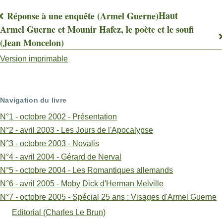
Haut
Réponse à une enquête (Armel Guerne)
Liens
Armel Guerne et Mounir Hafez, le poète et le soufi
(Jean Moncelon)
transversaux
Version imprimable
de
livre
pour
Navigation du livre
Grimm,
N°1 - octobre 2002 - Présentation
N°2 - avril 2003 - Les Jours de l'Apocalypse
histoire
N°3 - octobre 2003 - Novalis
d'une
N°4 - avril 2004 - Gérard de Nerval
traduction
N°5 - octobre 2004 - Les Romantiques allemands
N°6 - avril 2005 - Moby Dick d'Herman Melville
(Catherine
N°7 - octobre 2005 - Spécial 25 ans : Visages d'Armel Guerne
Coustols)
Editorial (Charles Le Brun)