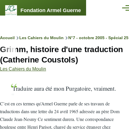
Aller au contenu principal
Fondation Armel Guerne
Men
Fil
Accueil
Les Cahiers du Moulin
N°7 - octobre 2005 - Spécial 2
Grimm, histoire d'une traduction
d'Ariane
(Catherine Coustols)
Les Cahiers du Moulin
Traduire aura été mon Purgatoire, vraiment.
C
’est en ces termes qu’Armel Guerne parle de ses travaux de
traductions dans une lettre du 24 avril 1965 adressée au père Dom
Claude Jean-Nesmy Ce sentiment durera. Une correspondance
houleuse entre Henri Parisot, chargé du service étranger chez