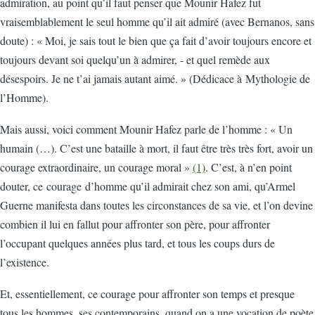
admiration, au point qu’il faut penser que Mounir Hafez fut
vraisemblablement le seul homme qu’il ait admiré (avec Bernanos, sans
doute) : « Moi, je sais tout le bien que ça fait d’avoir toujours encore et
toujours devant soi quelqu’un à admirer, - et quel remède aux
désespoirs. Je ne t’ai jamais autant aimé. » (Dédicace à Mythologie de
l’Homme).
Mais aussi, voici comment Mounir Hafez parle de l’homme : « Un
humain (…). C’est une bataille à mort, il faut être très très fort, avoir un
courage extraordinaire, un courage moral »
(1)
. C’est, à n’en point
douter, ce courage d’homme qu’il admirait chez son ami, qu’Armel
Guerne manifesta dans toutes les circonstances de sa vie, et l’on devine
combien il lui en fallut pour affronter son père, pour affronter
l’occupant quelques années plus tard, et tous les coups durs de
l’existence.
Et, essentiellement, ce courage pour affronter son temps et presque
tous les hommes, ses contemporains, quand on a une vocation de poète