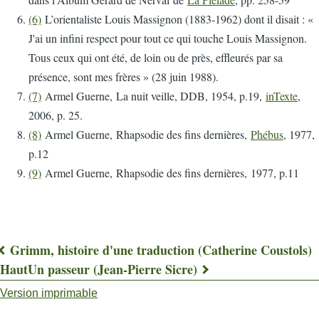
(6)
L’orientaliste Louis Massignon (1883-1962) dont il disait : «
J'ai un infini respect pour tout ce qui touche Louis Massignon.
Tous ceux qui ont été, de loin ou de près, effleurés par sa
présence, sont mes frères » (28 juin 1988).
(7)
Armel Guerne, La nuit veille, DDB, 1954, p.19,
inTexte
,
2006, p. 25.
(8)
Armel Guerne, Rhapsodie des fins dernières,
Phébus
, 1977,
p.12
(9)
Armel Guerne, Rhapsodie des fins dernières, 1977, p.11
Grimm, histoire d'une traduction (Catherine Coustols)
Liens
Haut
Un passeur (Jean-Pierre Sicre)
transversaux
Version imprimable
de