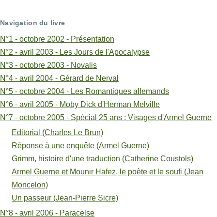
livre
Navigation du livre
pour
N°1 - octobre 2002 - Présentation
Armel
N°2 - avril 2003 - Les Jours de l'Apocalypse
N°3 - octobre 2003 - Novalis
Guerne
N°4 - avril 2004 - Gérard de Nerval
et
N°5 - octobre 2004 - Les Romantiques allemands
Mounir
N°6 - avril 2005 - Moby Dick d'Herman Melville
N°7 - octobre 2005 - Spécial 25 ans : Visages d'Armel Guerne
Hafez,
Editorial (Charles Le Brun)
le
Réponse à une enquête (Armel Guerne)
poète
Grimm, histoire d'une traduction (Catherine Coustols)
et
Armel Guerne et Mounir Hafez, le poète et le soufi (Jean
Moncelon)
le
Un passeur (Jean-Pierre Sicre)
soufi
N°8 - avril 2006 - Paracelse