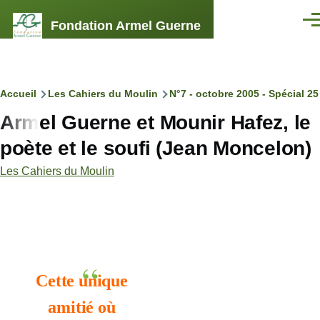
Aller au contenu principal
Fondation Armel Guerne
Men
Fil
Accueil
Les Cahiers du Moulin
N°7 - octobre 2005 - Spécial 2
Armel Guerne et Mounir Hafez, le
d'Ariane
poète et le soufi (Jean Moncelon)
Les Cahiers du Moulin
Cette unique
amitié
où