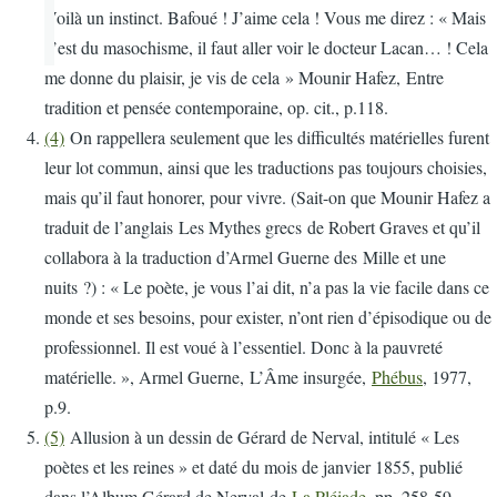
Voilà un instinct. Bafoué ! J’aime cela ! Vous me direz : « Mais
c’est du masochisme, il faut aller voir le docteur Lacan… ! Cela
me donne du plaisir, je vis de cela » Mounir Hafez, Entre
tradition et pensée contemporaine, op. cit., p.118.
(4)
On rappellera seulement que les difficultés matérielles furent
leur lot commun, ainsi que les traductions pas toujours choisies,
mais qu’il faut honorer, pour vivre. (Sait-on que Mounir Hafez a
traduit de l’anglais Les Mythes grecs de Robert Graves et qu’il
collabora à la traduction d’Armel Guerne des Mille et une
nuits ?) : « Le poète, je vous l’ai dit, n’a pas la vie facile dans ce
monde et ses besoins, pour exister, n’ont rien d’épisodique ou de
professionnel. Il est voué à l’essentiel. Donc à la pauvreté
matérielle. », Armel Guerne, L’Âme insurgée,
Phébus
, 1977,
p.9.
(5)
Allusion à un dessin de Gérard de Nerval, intitulé « Les
poètes et les reines » et daté du mois de janvier 1855, publié
dans l’Album Gérard de Nerval de
La Pléiade
, pp. 258-59