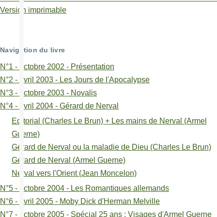
Version imprimable
de
livre
pour
Navigation du livre
Editorial
N°1 - octobre 2002 - Présentation
N°2 - avril 2003 - Les Jours de l'Apocalypse
(Charles
N°3 - octobre 2003 - Novalis
Le
N°4 - avril 2004 - Gérard de Nerval
Brun)
Editorial (Charles Le Brun) + Les mains de Nerval (Armel
+
Guerne)
Gérard de Nerval ou la maladie de Dieu (Charles Le Brun)
Les
Gérard de Nerval (Armel Guerne)
mains
Nerval vers l'Orient (Jean Moncelon)
de
N°5 - octobre 2004 - Les Romantiques allemands
N°6 - avril 2005 - Moby Dick d'Herman Melville
Nerval
N°7 - octobre 2005 - Spécial 25 ans : Visages d'Armel Guerne