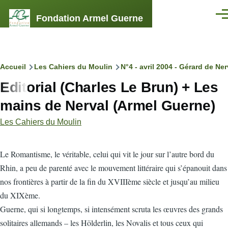
Aller au contenu principal
Fondation Armel Guerne
Men
Fil
Accueil
Les Cahiers du Moulin
N°4 - avril 2004 - Gérard de Ner
Editorial (Charles Le Brun) + Les
d'Ariane
mains de Nerval (Armel Guerne)
Les Cahiers du Moulin
L
e Romantisme, le véritable, celui qui vit le jour sur l’autre bord du
Rhin, a peu de parenté avec le mouvement littéraire qui s’épanouit dans
nos frontières à partir de la fin du XVIIIème siècle et jusqu’au milieu
du XIXème.
Guerne, qui si longtemps, si intensément scruta les œuvres des grands
solitaires allemands – les Hölderlin, les Novalis et tous ceux qui