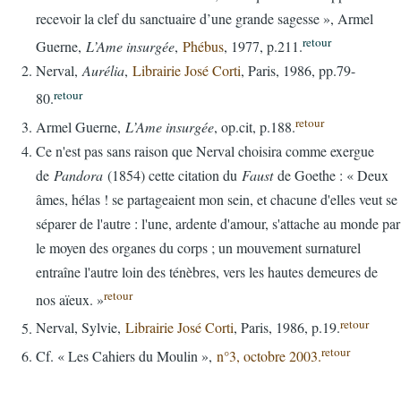
recevoir la clef du sanctuaire d’une grande sagesse », Armel
retour
Guerne,
L’Ame insurgée
,
Phébus
, 1977, p.211.
Nerval,
Aurélia
,
Librairie José Corti
, Paris, 1986, pp.79-
retour
80.
retour
Armel Guerne,
L’Ame insurgée
, op.cit, p.188.
Ce n'est pas sans raison que Nerval choisira comme exergue
de
Pandora
(1854) cette citation du
Faust
de Goethe : « Deux
âmes, hélas ! se partageaient mon sein, et chacune d'elles veut se
séparer de l'autre : l'une, ardente d'amour, s'attache au monde par
le moyen des organes du corps ; un mouvement surnaturel
entraîne l'autre loin des ténèbres, vers les hautes demeures de
retour
nos aïeux. »
retour
Nerval, Sylvie,
Librairie José Corti
, Paris, 1986, p.19.
retour
Cf. « Les Cahiers du Moulin »,
n°3, octobre 2003.