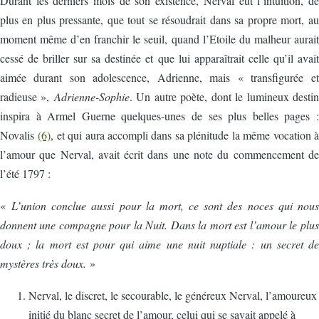
Durant les derniers mois de son existence, Nerval eut l’intuition, de
plus en plus pressante, que tout se résoudrait dans sa propre mort, au
moment même d’en franchir le seuil, quand l’Etoile du malheur aurait
cessé de briller sur sa destinée et que lui apparaîtrait celle qu’il avait
aimée durant son adolescence, Adrienne, mais « transfigurée et
radieuse »,
Adrienne-Sophie
. Un autre poète, dont le lumineux destin
inspira à Armel Guerne quelques-unes de ses plus belles pages :
Novalis
(6)
, et qui aura accompli dans sa plénitude la même vocation à
l’amour que Nerval, avait écrit dans une note du commencement de
l’été 1797 :
«
L’union conclue aussi pour la mort, ce sont des noces qui nous
donnent une compagne pour la Nuit. Dans la mort est l’amour le plus
doux ; la mort est pour qui aime une nuit nuptiale : un secret de
mystères très doux.
»
Nerval, le discret, le secourable, le généreux Nerval, l’amoureux
initié du blanc secret de l’amour, celui qui se savait appelé à