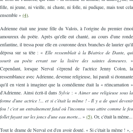
fille, ni jeune, ni vieille, ni chaste, ni folle, ni pudique, mais tout cela
ensemble »
(4)
.
Adrienne était une jeune fille du Valois, à l'origine du premier émoi
amoureux du poète. Après qu'elle eut chanté, au cours d'une ronde
enfantine, il tressa pour elle en couronne deux branches de laurier qu'il
déposa sur sa tête : «
Elle ressemblait à la Béatrice de Dante, qui
sourit au poète errant sur la lisière des saintes demeures
. »
Cependant, lorsque Nerval s'éprend de l'actrice Jenny Colon, la
ressemblance avec Adrienne, devenue religieuse, lui paraît si étonnante
qu'il en vient à imaginer que la comédienne était la « réincarnation »
d'Adrienne. Ainsi écrit-il dans
Sylvie
: «
Aimer une religieuse sous la
forme d'une actrice !... et si c'était la même ! - Il y a de quoi devenir
fou ! c'est un entraînement fatal où l'inconnu vous attire comme le feu
follet fuyant sur les joncs d'une eau morte..
. »
(5)
. Or, c'était la même...
Tout le drame de Nerval est d'en avoir douté. « Si c'était la même ! », -