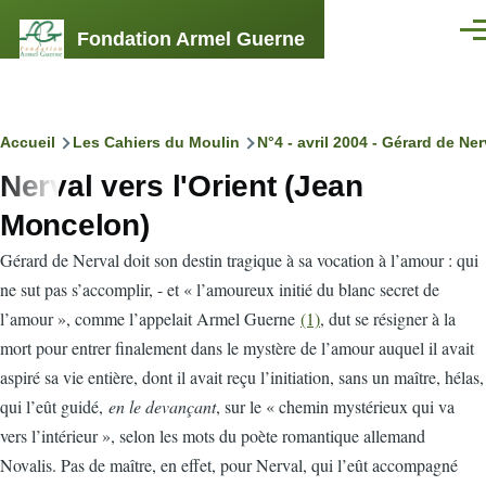
Aller au contenu principal
Fondation Armel Guerne
Men
Fil
Accueil
Les Cahiers du Moulin
N°4 - avril 2004 - Gérard de Ner
Nerval vers l'Orient (Jean
d'Ariane
Moncelon)
G
érard de Nerval doit son destin tragique à sa vocation à l’amour : qui
ne sut pas s’accomplir, - et « l’amoureux initié du blanc secret de
l’amour », comme l’appelait Armel Guerne
(1)
, dut se résigner à la
mort pour entrer finalement dans le mystère de l’amour auquel il avait
aspiré sa vie entière, dont il avait reçu l’initiation, sans un maître, hélas,
qui l’eût guidé,
en le devançant
, sur le « chemin mystérieux qui va
vers l’intérieur », selon les mots du poète romantique allemand
Novalis. Pas de maître, en effet, pour Nerval, qui l’eût accompagné