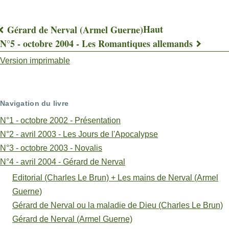
Haut
Gérard de Nerval (Armel Guerne)
Liens
N°5 - octobre 2004 - Les Romantiques allemands
transversaux
Version imprimable
de
livre
Navigation du livre
pour
N°1 - octobre 2002 - Présentation
Nerval
N°2 - avril 2003 - Les Jours de l'Apocalypse
N°3 - octobre 2003 - Novalis
vers
N°4 - avril 2004 - Gérard de Nerval
l'Orient
Editorial (Charles Le Brun) + Les mains de Nerval (Armel
(Jean
Guerne)
Moncelon)
Gérard de Nerval ou la maladie de Dieu (Charles Le Brun)
Gérard de Nerval (Armel Guerne)