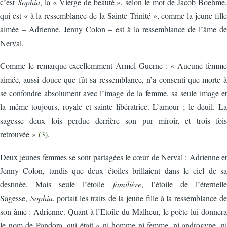
c’est
Sophia
, la « Vierge de beauté », selon le mot de Jacob Boehme,
qui est « à la ressemblance de la Sainte Trinité », comme la jeune fille
aimée – Adrienne, Jenny Colon – est à la ressemblance de l’âme de
Nerval.
Comme le remarque excellemment Armel Guerne : « Aucune femme
aimée, aussi douce que fût sa ressemblance, n’a consenti que morte à
se confondre absolument avec l’image de la femme, sa seule image et
la même toujours, royale et sainte libératrice. L’amour ; le deuil. La
sagesse deux fois perdue derrière son pur miroir, et trois fois
retrouvée »
(3)
.
Deux jeunes femmes se sont partagées le cœur de Nerval : Adrienne et
Jenny Colon, tandis que deux étoiles brillaient dans le ciel de sa
destinée. Mais seule l’étoile
familière
, l’étoile de l’éternelle
Sagesse,
Sophia
, portait les traits de la jeune fille à la ressemblance de
son âme : Adrienne. Quant à l’Etoile du Malheur, le poète lui donnera
le nom de Pandora, qui était « ni homme ni femme, ni androgyne, ni