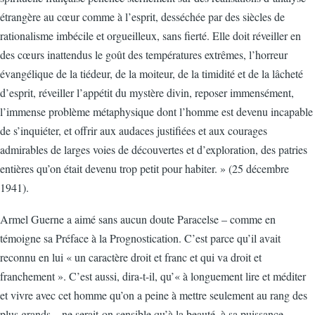
étrangère au cœur comme à l’esprit, desséchée par des siècles de
rationalisme imbécile et orgueilleux, sans fierté. Elle doit réveiller en
des cœurs inattendus le goût des températures extrêmes, l’horreur
évangélique de la tiédeur, de la moiteur, de la timidité et de la lâcheté
d’esprit, réveiller l’appétit du mystère divin, reposer immensément,
l’immense problème métaphysique dont l’homme est devenu incapable
de s’inquiéter, et offrir aux audaces justifiées et aux courages
admirables de larges voies de découvertes et d’exploration, des patries
entières qu’on était devenu trop petit pour habiter. » (25 décembre
1941).
Armel Guerne a aimé sans aucun doute Paracelse – comme en
témoigne sa Préface à la Prognostication. C’est parce qu’il avait
reconnu en lui « un caractère droit et franc et qui va droit et
franchement ». C’est aussi, dira-t-il, qu’« à longuement lire et méditer
et vivre avec cet homme qu’on a peine à mettre seulement au rang des
plus grands – ne serait-on sensible qu’à la beauté, à sa puissance