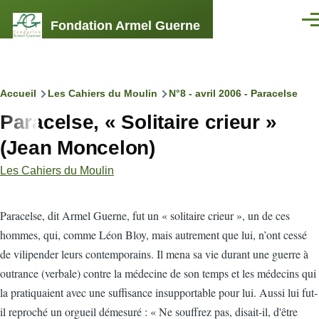
Aller au contenu principal
Fondation Armel Guerne
Men
Fil
Accueil
Les Cahiers du Moulin
N°8 - avril 2006 - Paracelse
Paracelse, « Solitaire crieur »
d'Ariane
(Jean Moncelon)
Les Cahiers du Moulin
P
aracelse, dit Armel Guerne, fut un « solitaire crieur », un de ces
hommes, qui, comme Léon Bloy, mais autrement que lui, n’ont cessé
de vilipender leurs contemporains. Il mena sa vie durant une guerre à
outrance (verbale) contre la médecine de son temps et les médecins qui
la pratiquaient avec une suffisance insupportable pour lui. Aussi lui fut-
il reproché un orgueil démesuré : « Ne souffrez pas, disait-il, d'être