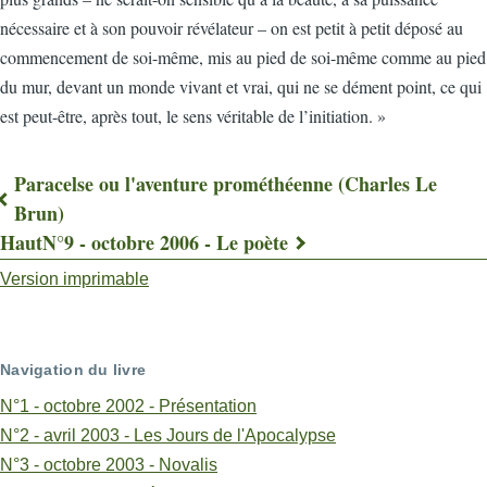
nécessaire et à son pouvoir révélateur – on est petit à petit déposé au
commencement de soi-même, mis au pied de soi-même comme au pied
du mur, devant un monde vivant et vrai, qui ne se dément point, ce qui
est peut-être, après tout, le sens véritable de l’initiation. »
Paracelse ou l'aventure prométhéenne (Charles Le
Liens
Brun)
Haut
N°9 - octobre 2006 - Le poète
transversaux
Version imprimable
de
livre
pour
Navigation du livre
Paracelse,
N°1 - octobre 2002 - Présentation
N°2 - avril 2003 - Les Jours de l'Apocalypse
«
N°3 - octobre 2003 - Novalis
Solitaire