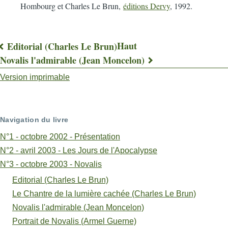
Hombourg et Charles Le Brun,
éditions Dervy
, 1992.
Haut
Editorial (Charles Le Brun)
Liens
Novalis l'admirable (Jean Moncelon)
transversaux
Version imprimable
de
livre
Navigation du livre
pour
N°1 - octobre 2002 - Présentation
Le
N°2 - avril 2003 - Les Jours de l'Apocalypse
N°3 - octobre 2003 - Novalis
Chantre
Editorial (Charles Le Brun)
de
Le Chantre de la lumière cachée (Charles Le Brun)
la
Novalis l'admirable (Jean Moncelon)
lumière
Portrait de Novalis (Armel Guerne)