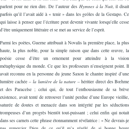
parlent pour ne rien dire. De l’auteur des
Hymnes à la Nuit
, il disait
parfois qu’il l’avait aidé à « tenir » dans les geôles de la Gestapo. Ce
qui laisse à penser que l’écriture peut devenir vivante lorsqu’elle cesse
d’être uniquement littéraire et se met au service de l’esprit.
Parmi les poètes, Guerne attribuait à Novalis la première place, la plus
haute, la plus noble, pour la simple raison que dans cette œuvre, la
poésie cesse d’être un ornement pour atteindre à la vision
métaphysique du monde. Ce que les professeurs n’enseignent point. Il
avait reconnu en la personne du jeune Saxon le chantre inspiré d’une
lumière cachée –
la lumière de la nature
– héritier direct des Bœhme
et des Paracelse ; celui qui, de tout l’enthousiasme de sa brève
existence, avait tenté de retrouver l’unité perdue d’une Europe vieillie,
saturée de doutes et menacée dans son intégrité par les séductions
trompeuses d’un progrès bientôt tout-puissant ; celui enfin qui notait
dans ses carnets cette phrase étonnamment révélatrice : « Ne devrais-je
pas remercier Dieu de ce qu’il m’a révélé de si bonne heure