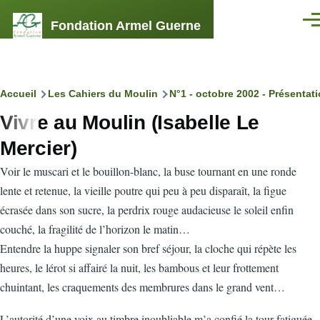
Aller au contenu principal
Fondation Armel Guerne
Men
Fil
Accueil
Les Cahiers du Moulin
N°1 - octobre 2002 - Présentat
Vivre au Moulin (Isabelle Le
d'Ariane
Mercier)
V
oir le muscari et le bouillon-blanc, la buse tournant en une ronde
lente et retenue, la vieille poutre qui peu à peu disparaît, la figue
écrasée dans son sucre, la perdrix rouge audacieuse le soleil enfin
couché, la fragilité de l’horizon le matin…
Entendre la huppe signaler son bref séjour, la cloche qui répète les
heures, le lérot si affairé la nuit, les bambous et leur frottement
chuintant, les craquements des membrures dans le grand vent…
L’autorité d’une voix au timbre inoubliable m’a confié la tour fatiguée