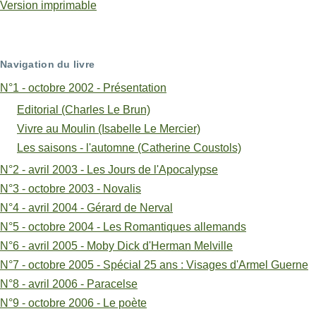
transversaux
Version imprimable
de
livre
Navigation du livre
pour
N°1 - octobre 2002 - Présentation
Vivre
Editorial (Charles Le Brun)
au
Vivre au Moulin (Isabelle Le Mercier)
Les saisons - l'automne (Catherine Coustols)
Moulin
N°2 - avril 2003 - Les Jours de l'Apocalypse
(Isabelle
N°3 - octobre 2003 - Novalis
Le
N°4 - avril 2004 - Gérard de Nerval
N°5 - octobre 2004 - Les Romantiques allemands
Mercier)
N°6 - avril 2005 - Moby Dick d'Herman Melville
N°7 - octobre 2005 - Spécial 25 ans : Visages d'Armel Guerne
N°8 - avril 2006 - Paracelse
N°9 - octobre 2006 - Le poète