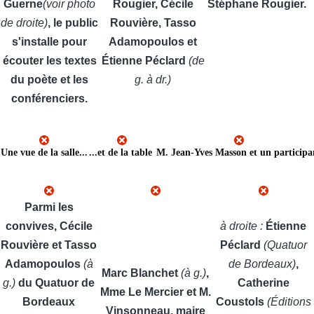
Guerne
(voir photo
Rougier, Cécile
Stéphane Rougier.
de droite)
, le public
Rouvière, Tasso
s'installe pour
Adamopoulos et
écouter les textes
Étienne Péclard
(de
du poète et les
g. à dr.)
conférenciers.
Une vue de la salle...
...et de la table 
M. Jean-Yves Masson et un participa
Parmi les
convives, Cécile
à droite :
Étienne
Rouvière et Tasso
Péclard
(Quatuor
Adamopoulos
(à
de Bordeaux)
,
Marc Blanchet
(à g.)
,
g.)
du Quatuor de
Catherine
Mme Le Mercier et M.
Bordeaux
Coustols
(Éditions
Vinsonneau, maire