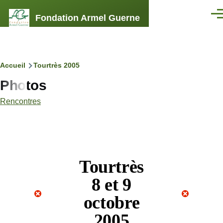
Aller au contenu principal
Fondation Armel Guerne
Men
Fil
Accueil
Tourtrès 2005
Photos
d'Ariane
Rencontres
Tourtrès
8 et 9
octobre
2005