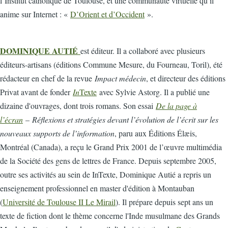
l’Institut catholique de Toulouse, et une communauté virtuelle qu’il
anime sur Internet : «
D’Orient et d’Occident
».
DOMINIQUE AUTIÉ
est éditeur. Il a collaboré avec plusieurs
éditeurs-artisans (éditions Commune Mesure, du Fourneau, Toril), été
rédacteur en chef de la revue
Impact médecin
, et directeur des éditions
Privat avant de fonder
In
Texte
avec Sylvie Astorg. Il a publié une
dizaine d'ouvrages, dont trois romans. Son essai
De la page à
l’écran
–
Réflexions et stratégies devant l’évolution de l’écrit sur les
nouveaux supports de l’information
, paru aux Éditions Élæis,
Montréal (Canada), a reçu le Grand Prix 2001 de l’œuvre multimédia
de la Société des gens de lettres de France. Depuis septembre 2005,
outre ses activités au sein de InTexte, Dominique Autié a repris un
enseignement professionnel en master d'édition à Montauban
(
Université de Toulouse II Le Mirail
). Il prépare depuis sept ans un
texte de fiction dont le thème concerne l'Inde musulmane des Grands