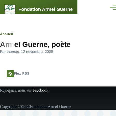
Aller au contenu principal
Fondation Armel Guerne
Men
Fil
Accueil
Armel Guerne, poète
d'Ariane
Par
thomas
, 12 novembre, 2008
Flux RSS
Rejoignez-nous sur
Facebook
Copyright 2024 ©Fondation Armel Guerne