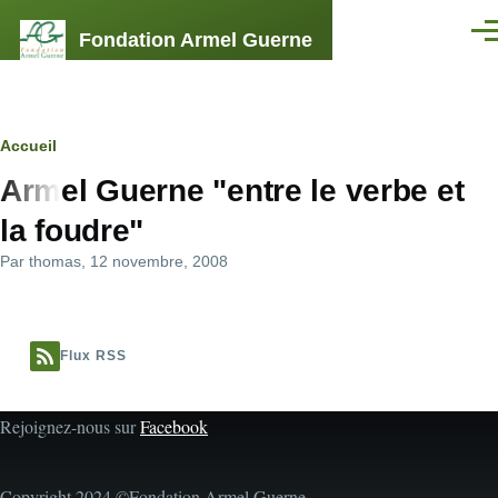
Aller au contenu principal
Fondation Armel Guerne
Men
Fil
Accueil
Armel Guerne "entre le verbe et
d'Ariane
la foudre"
Par
thomas
, 12 novembre, 2008
Flux RSS
Rejoignez-nous sur
Facebook
Copyright 2024 ©Fondation Armel Guerne