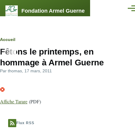
Aller au contenu principal
Fondation Armel Guerne
Men
Fil
Accueil
Fêtons le printemps, en
d'Ariane
hommage à Armel Guerne
Par
thomas
, 17 mars, 2011
Affiche Tarare
(PDF)
Flux RSS