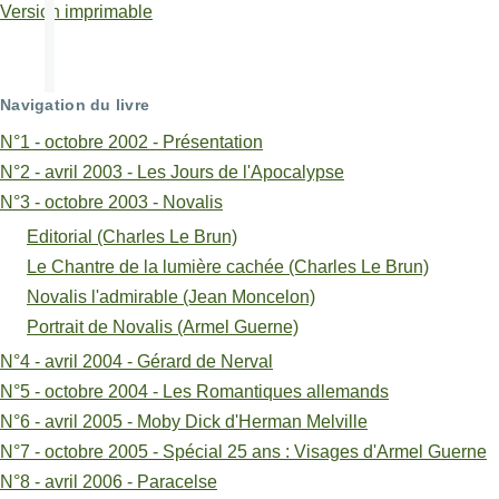
transversaux
Version imprimable
de
livre
Navigation du livre
pour
N°1 - octobre 2002 - Présentation
Portrait
N°2 - avril 2003 - Les Jours de l'Apocalypse
N°3 - octobre 2003 - Novalis
de
Editorial (Charles Le Brun)
Novalis
Le Chantre de la lumière cachée (Charles Le Brun)
(Armel
Novalis l'admirable (Jean Moncelon)
Guerne)
Portrait de Novalis (Armel Guerne)
N°4 - avril 2004 - Gérard de Nerval
N°5 - octobre 2004 - Les Romantiques allemands
N°6 - avril 2005 - Moby Dick d'Herman Melville
N°7 - octobre 2005 - Spécial 25 ans : Visages d'Armel Guerne
N°8 - avril 2006 - Paracelse