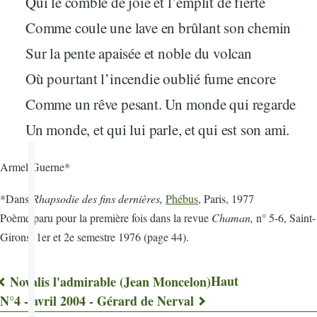
Qui le comble de joie et l’emplit de fierté
Comme coule une lave en brûlant son chemin
Sur la pente apaisée et noble du volcan
Où pourtant l’incendie oublié fume encore
Comme un rêve pesant. Un monde qui regarde
Un monde, et qui lui parle, et qui est son ami.
Armel Guerne*
*Dans
Rhapsodie des fins dernières,
Phébus
, Paris, 1977
Poème paru pour la première fois dans la revue
Chaman,
n° 5-6, Saint-
Girons, 1er et 2e semestre 1976 (page 44).
Haut
Novalis l'admirable (Jean Moncelon)
Liens
N°4 - avril 2004 - Gérard de Nerval