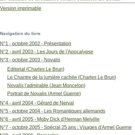
transversaux
Version imprimable
de
livre
Navigation du livre
pour
N°1 - octobre 2002 - Présentation
Editorial
N°2 - avril 2003 - Les Jours de l'Apocalypse
N°3 - octobre 2003 - Novalis
(Charles
Editorial (Charles Le Brun)
Le
Le Chantre de la lumière cachée (Charles Le Brun)
Brun)
Novalis l'admirable (Jean Moncelon)
Portrait de Novalis (Armel Guerne)
N°4 - avril 2004 - Gérard de Nerval
N°5 - octobre 2004 - Les Romantiques allemands
N°6 - avril 2005 - Moby Dick d'Herman Melville
N°7 - octobre 2005 - Spécial 25 ans : Visages d'Armel Guerne