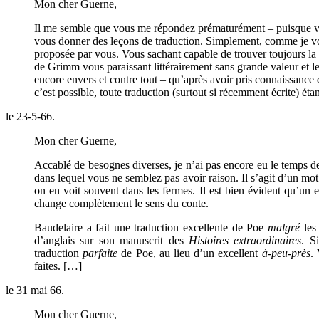
Mon cher Guerne,
Il me semble que vous me répondez prématurément – puisque vous
vous donner des leçons de traduction. Simplement, comme je vous
proposée par vous. Vous sachant capable de trouver toujours la m
de Grimm vous paraissant littérairement sans grande valeur et le 
encore envers et contre tout – qu’après avoir pris connaissance 
c’est possible, toute traduction (surtout si récemment écrite) ét
le 23-5-66.
Mon cher Guerne,
Accablé de besognes diverses, je n’ai pas encore eu le temps de
dans lequel vous ne semblez pas avoir raison. Il s’agit d’un mot 
on en voit souvent dans les fermes. Il est bien évident qu’un en
change complètement le sens du conte.
Baudelaire a fait une traduction excellente de Poe
malgré
les 
d’anglais sur son manuscrit des
Histoires extraordinaires
. S
traduction
parfaite
de Poe, au lieu d’un excellent
à-peu-près
.
faites. […]
le 31 mai 66.
Mon cher Guerne,