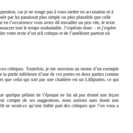
estion, car je ne songe pas à vous mettre en accusation ni à
e par lui paraissait plus simple ou plus plausible que celle
’en l’occurrence vous aviez dû travailler un peu vite, le texte
onsacrer tout le temps souhaitable. J’espérais donc – et j’espère
e votre texte d’un œil critique et de l’améliorer partout où
à ces critiques. Toutefois, je me souviens au moins d’un exemple
 de la partie inférieure d’une de ces portes en deux parties comme
s que celui qui sort par une chattière est un Lilliputien, ce qui
ue quelque pédant de l’époque ne lui ait pas donné une leçon
tenir compte de ses suggestions, nous aurions sans doute une
t ne serait-ce qu’une faible part des critiques que l’on vous a