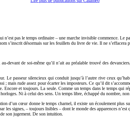
Lire plus de publications sur Calaméo
 qui n’est pas le temps ordinaire – une marche invisible commence. Le pas
nom s’inscrit désormais sur les feuillets du livre de vie. Il ne s’effacera p
-devant de soi-même qu’il n’ait au préalable trouvé des devanciers, d
ur. Le passeur silencieux qui conduit jusqu’à l’autre rive ceux qu’habit
 aussi ; mais rude assez pour écarter les imposteurs. Ce qu’il dit s’acc
e. Encore et toujours. La seule. Comme un temps dans le temps qui répon
 horloges. Ni à celui des sens. Un temps libre, échappé du nombre, non c
lsation d’un cœur donne le temps charnel, il existe un écoulement plu
ar les signes, – toujours lisibles – dont le monde des apparences n’est 
é de son jugement. De son intuition.