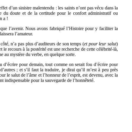
effet d’un sinistre malentendu : les saints n’ont pas vécu dans la
e du doute et de la certitude pour le confort administratif ou
n a !
que l’avenir. Nous avons fabriqué l’Histoire pour y faciliter la
aissera l’amateur.
 côté, n’a pas plus d’auditeurs de son temps (
et pour leur salut
)
t le recours à la postérité est une recherche de cette célébrité-là,
he au mystère du verbe, en quelque sorte.
 fou d’écrire pour demain, tout comme on serait fou d’écrire pour
utres ; et s’il faut la traduire, je dirai qu’il m’est à peu près
r le salut de l’âme et l’honneur de l’esprit, est devenu, avec la
ent indispensable pour la sauvegarde de l’honnêteté.