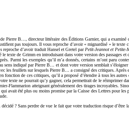
 de Pierre B…, directeur littéraire des Éditions Garnier, qui a exami
justifient pas toujours. Il vous reproche d’avoir « mignardisé » le texte 
us reproche d’avoir traduit Hansel et Gretel par
Petit-Jeannot et Petite-
 le texte de Grimm en introduisant dans votre version des passages et de
 près. Parmi les exemples qu’il m’a donnés, certains m’ont paru contest
u sens indiqué par Pierre B… et dont votre version semblait s’éloigner s
ec les feuillets sur lesquels Pierre B… a consigné des critiques. Après 
en fonction de ces critiques, qu’il a proposé d’étendre à tous les autres
votre texte ne pourrait qu’y gagner, cela permettrait de le réimprimer d
rnier-Flammarion atteignant généralement des tirages incroyables. Sinon
 qui avait été plus ou moins promise par la Caisse des Lettres pour les 
tude.
écidé ? Sans perdre de vue le fait que votre traduction risque d’être l