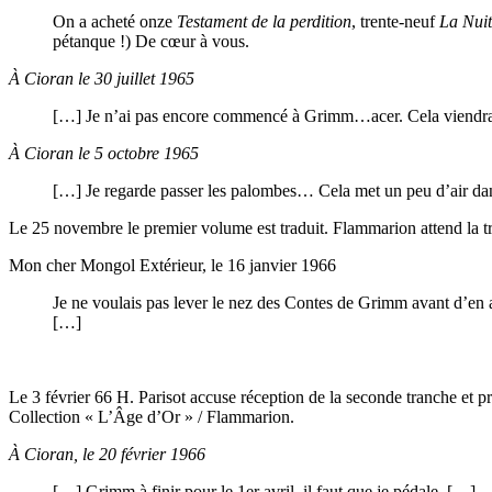
On a acheté onze
Testament de la perdition
, trente-neuf
La Nuit
pétanque !) De cœur à vous.
À Cioran le 30 juillet 1965
[…] Je n’ai pas encore commencé à Grimm…acer. Cela viendr
À Cioran le 5 octobre 1965
[…] Je regarde passer les palombes… Cela met un peu d’air dans 
Le 25 novembre le premier volume est traduit. Flammarion attend la t
Mon cher Mongol Extérieur, le 16 janvier 1966
Je ne voulais pas lever le nez des Contes de Grimm avant d’en av
[…]
Le 3 février 66 H. Parisot accuse réception de la seconde tranche et
Collection « L’Âge d’Or » / Flammarion.
À Cioran, le 20 février 1966
[…] Grimm à finir pour le 1er avril, il faut que je pédale. […]