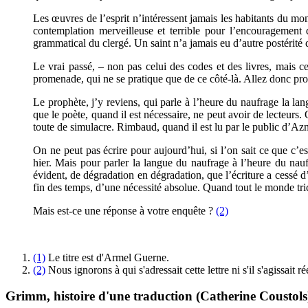
Les œuvres de l’esprit n’intéressent jamais les habitants du mond
contemplation merveilleuse et terrible pour l’encouragement d
grammatical du clergé. Un saint n’a jamais eu d’autre postérité que 
Le vrai passé, – non pas celui des codes et des livres, mais ce
promenade, qui ne se pratique que de ce côté-là. Allez donc pr
Le prophète, j’y reviens, qui parle à l’heure du naufrage la la
que le poète, quand il est nécessaire, ne peut avoir de lecteurs. Q
toute de simulacre. Rimbaud, quand il est lu par le public d’Az
On ne peut pas écrire pour aujourd’hui, si l’on sait ce que c’es
hier. Mais pour parler la langue du naufrage à l’heure du naufra
évident, de dégradation en dégradation, que l’écriture a cessé d
fin des temps, d’une nécessité absolue. Quand tout le monde tric
Mais est-ce une réponse à votre enquête ?
(2)
(1)
Le titre est d'Armel Guerne.
(2)
Nous ignorons à qui s'adressait cette lettre ni s'il s'agissait 
Grimm, histoire d'une traduction (Catherine Coustols