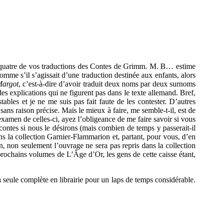
né quatre de vos traductions des Contes de Grimm. M. B… estime
comme s’il s’agissait d’une traduction destinée aux enfants, alors
Margot
, c’est-à-dire d’avoir traduit deux noms par deux surnoms
s explications qui ne figurent pas dans le texte allemand. Bref,
ables et je ne me suis pas fait faute de les contester. D’autres
ans raison précise. Mais le mieux à faire, me semble-t-il, est de
examen de celles-ci, ayez l’obligeance de me faire savoir si vous
 contes si nous le désirons (mais combien de temps y passerait-il
ans la collection Garnier-Flammarion et, partant, pour vous, d’en
, non seulement l’ouvrage ne sera pas repris dans la collection
prochains volumes de L’Âge d’Or, les gens de cette caisse étant,
a seule complète en librairie pour un laps de temps considérable.