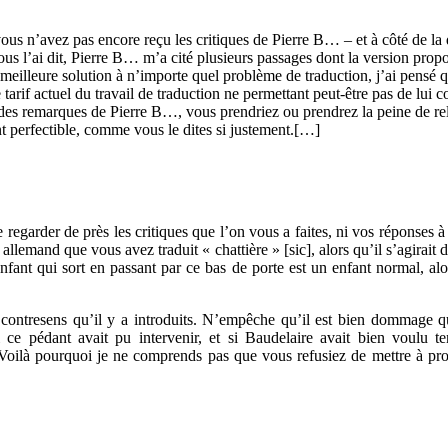
 n’avez pas encore reçu les critiques de Pierre B… – et à côté de la qu
 l’ai dit, Pierre B… m’a cité plusieurs passages dont la version proposé
eilleure solution à n’importe quel problème de traduction, j’ai pensé qu
tarif actuel du travail de traduction ne permettant peut-être pas de lui c
des remarques de Pierre B…, vous prendriez ou prendrez la peine de relir
ant perfectible, comme vous le dites si justement.[…]
 regarder de près les critiques que l’on vous a faites, ni vos réponses 
allemand que vous avez traduit « chattière » [sic], alors qu’il s’agirait
fant qui sort en passant par ce bas de porte est un enfant normal, alor
contresens qu’il y a introduits. N’empêche qu’il est bien dommage q
i ce pédant avait pu intervenir, et si Baudelaire avait bien voulu 
 Voilà pourquoi je ne comprends pas que vous refusiez de mettre à profi