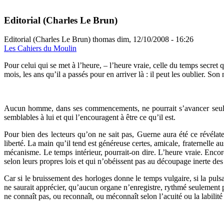
Editorial (Charles Le Brun)
Editorial (Charles Le Brun)
thomas
dim, 12/10/2008 - 16:26
Les Cahiers du Moulin
P
our celui qui se met à l’heure, – l’heure vraie, celle du temps secret
mois, les ans qu’il a passés pour en arriver là : il peut les oublier. Son 
Aucun homme, dans ses commencements, ne pourrait s’avancer seul au
semblables à lui et qui l’encouragent à être ce qu’il est.
Pour bien des lecteurs qu’on ne sait pas, Guerne aura été ce révélate
liberté. La main qu’il tend est généreuse certes, amicale, fraternelle
mécanisme. Le temps intérieur, pourrait-on dire. L’heure vraie. Encor
selon leurs propres lois et qui n’obéissent pas au découpage inerte des
Car si le bruissement des horloges donne le temps vulgaire, si la pu
ne saurait apprécier, qu’aucun organe n’enregistre, rythmé seulement p
ne connaît pas, ou reconnaît, ou méconnaît selon l’acuité ou la labilit