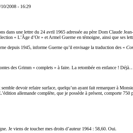
/10/2008 - 16:29
tions dans une lettre du 24 avril 1965 adressée au père Dom Claude Je
ollection « L’Âge d’Or » et Armel Guerne en témoigne, ainsi que ses let
rne depuis 1945, informe Guerne qu’il envisage la traduction des «
Con
s contes des Grimm « complets » à faire. La retombée en enfance ! Déj
 semble devoir refaire surface, quelqu’un ayant fait remarquer à Monsieur
’édition allemande complète, que je possède à présent, comporte 750 pa
e. Je viens de toucher mes droits d’auteur 1964 : 58,60. Oui.