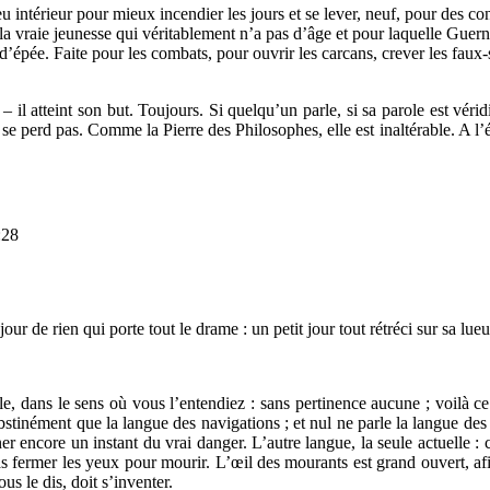
intérieur pour mieux incendier les jours et se lever, neuf, pour des con
la vraie jeunesse qui véritablement n’a pas d’âge et pour laquelle Guerne 
épée. Faite pour les combats, pour ouvrir les carcans, crever les faux-s
 il atteint son but. Toujours. Si quelqu’un parle, si sa parole est vérid
e se perd pas. Comme la Pierre des Philosophes, elle est inaltérable. A l’
:28
jour de rien qui porte tout le drame : un petit jour tout rétréci sur sa l
, dans le sens où vous l’entendiez : sans pertinence aucune ; voilà ce
obstinément que la langue des navigations ; et nul ne parle la langue des
r encore un instant du vrai danger. L’autre langue, la seule actuelle : ce
s fermer les yeux pour mourir. L’œil des mourants est grand ouvert, afi
us le dis, doit s’inventer.