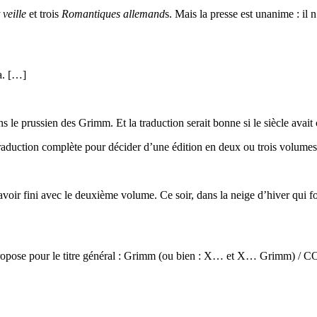
 veille
et trois
Romantiques allemand
s. Mais la presse est unanime : il
a. […]
le prussien des Grimm. Et la traduction serait bonne si le siècle avait
raduction complète pour décider d’une édition en deux ou trois volumes
oir fini avec le deuxième volume. Ce soir, dans la neige d’hiver qui fon
 propose pour le titre général : Grimm (ou bien : X… et X… Grimm) / C