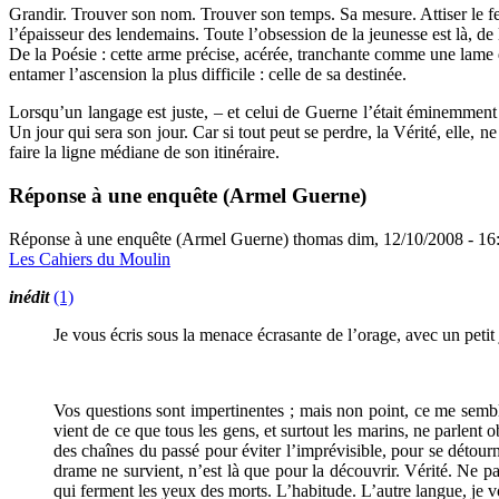
Grandir. Trouver son nom. Trouver son temps. Sa mesure. Attiser le feu 
l’épaisseur des lendemains. Toute l’obsession de la jeunesse est là, de 
De la Poésie : cette arme précise, acérée, tranchante comme une lame d’
entamer l’ascension la plus difficile : celle de sa destinée.
Lorsqu’un langage est juste, – et celui de Guerne l’était éminemment –
Un jour qui sera son jour. Car si tout peut se perdre, la Vérité, elle, n
faire la ligne médiane de son itinéraire.
Réponse à une enquête (Armel Guerne)
Réponse à une enquête (Armel Guerne)
thomas
dim, 12/10/2008 - 16
Les Cahiers du Moulin
inédit
(1)
Je vous écris sous la menace écrasante de l’orage, avec un petit 
Vos questions sont impertinentes ; mais non point, ce me semble
vient de ce que tous les gens, et surtout les marins, ne parlent 
des chaînes du passé pour éviter l’imprévisible, pour se détourne
drame ne survient, n’est là que pour la découvrir. Vérité. Ne pa
qui ferment les yeux des morts. L’habitude. L’autre langue, je vo