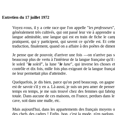
Entretien du 17 juillet 1972
Voyez-vous, il y a cette race que l'on appelle "l
es professeurs
"
généralement très cultivés, qui ont passé leur vie à apprendre u
langue admirable, une langue qui est en train de fiche le camp
pratiquent, qui y participent, qui savent ce qu'elle est. Et ce
traduction, finalement, quand on a affaire à des poètes de dim
Je pense que de pouvoir, d'arriver une fois —on n'arrive pas s
beaucoup plus de vertu à l'intérieur de la langue française qu'il 
le soleil "
la
soleil
", la lune "
le
lune
", qui inverse les choses 
contrôle et dix fois, mille fois plus exigeant de la langue franç
ne leur permettait plus d'atteindre.
Quelquefois, je dis bien, parce qu'on perd beaucoup, on gagne u
est de savoir s'il y en a. Là aussi, je suis un peu amer de penser
temps en temps, je me suis trouvé chez des femmes qui fabriqua
totale. Dans aucune de ces maisons, en France, perdues dans le fo
cave, soit dans une malle, etc.
Mais aujourd'hui, dans les appartements des français moyens ou 
des chefs des cadres ! Enfin, bon, c'est la mode, n'en parlons p