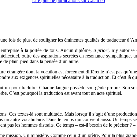
Lire plus de publications sur Calaméo
, une fois de plus, de souligner les éminentes qualités de traducteur d’
e entreprise à la portée de tous. Aucun diplôme,
a priori
, n’y autorise 
tellectuel, outre des aspirations secrètes en résonance sympathique, un
re de plain-pied dans la pensée d’un autre.
 étrangère dont la vocation est forcément différente n’est pas qu’une si
pondre aux exigences spirituelles nécessaire à la traduction. Et c’est là qu
faut un pour traduire. Chaque langue possède son génie propre. Son souf
be. C’est pourquoi la traduction est avant tout un acte spirituel.
ns. Ces textes-là sont multitude. Mais lorsqu’il s’agit d’une production
dans un autre vocabulaire. Dans le temps qui convient aussi. Un temps s
ent pas les hommes distraits. Ce temps – est-il besoin de le préciser ? – n
même mission. Un ministère. Comme celui d’un prêtre. Pour la plus grande 