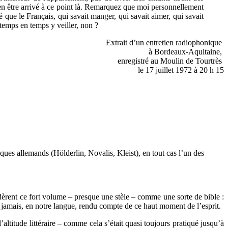
d'en être arrivé à ce point là. Remarquez que moi personnellement
 que le Français, qui savait manger, qui savait aimer, qui savait
temps en temps y veiller, non ?
Extrait d’un entretien radiophonique
à Bordeaux-Aquitaine,
enregistré au Moulin de Tourtrès
le 17 juillet 1972 à 20 h 15
iques allemands (Hölderlin, Novalis, Kleist), en tout cas l’un des
èrent ce fort volume – presque une stèle – comme une sorte de bible :
t jamais, en notre langue, rendu compte de ce haut moment de l’esprit.
altitude littéraire – comme cela s’était quasi toujours pratiqué jusqu’à