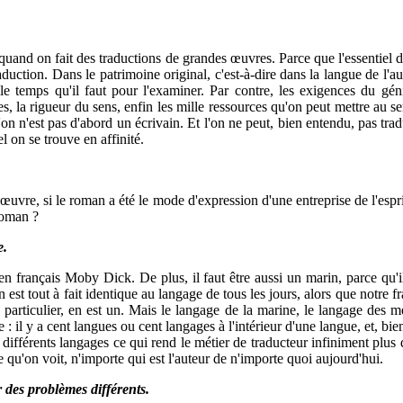
s quand on fait des traductions de grandes œuvres. Parce que l'essentiel
duction. Dans le patrimoine original, c'est-à-dire dans la langue de l'au
t le temps qu'il faut pour l'examiner. Par contre, les exigences du g
, la rigueur du sens, enfin les mille ressources qu'on peut mettre au se
on n'est pas d'abord un écrivain. Et l'on ne peut, bien entendu, pas tradui
 on se trouve en affinité.
vre, si le roman a été le mode d'expression d'une entreprise de l'esprit, 
roman ?
e.
en français Moby Dick. De plus, il faut être aussi un marin, parce qu'il 
n est tout à fait identique au langage de tous les jours, alors que notre fr
particulier, en est un. Mais le langage de la marine, le langage des mét
il y a cent langues ou cent langages à l'intérieur d'une langue, et, bien 
es différents langages ce qui rend le métier de traducteur infiniment plu
 qu'on voit, n'importe qui est l'auteur de n'importe quoi aujourd'hui.
 des problèmes différents.