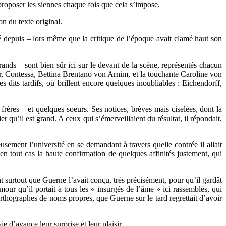
à proposer les siennes chaque fois que cela s’impose.
on du texte original.
depuis – lors même que la critique de l’époque avait clamé haut son
nds – sont bien sûr ici sur le devant de la scène, représentés chacun
r, Contessa, Bettina Brentano von Arnim, et la touchante Caroline von
 dits tardifs, où brillent encore quelques inoubliables : Eichendorff,
rères – et quelques soeurs. Ses notices, brèves mais ciselées, dont la
r qu’il est grand. A ceux qui s’émerveillaient du résultat, il répondait,
usement l’université en se demandant à travers quelle contrée il allait
 en tout cas la haute confirmation de quelques affinités justement, qui
t surtout que Guerne l’avait conçu, très précisément, pour qu’il gardât
mour qu’il portait à tous les « insurgés de l’âme » ici rassemblés, qui
 orthographes de noms propres, que Guerne sur le tard regrettait d’avoir
e d’avance leur surprise et leur plaisir.