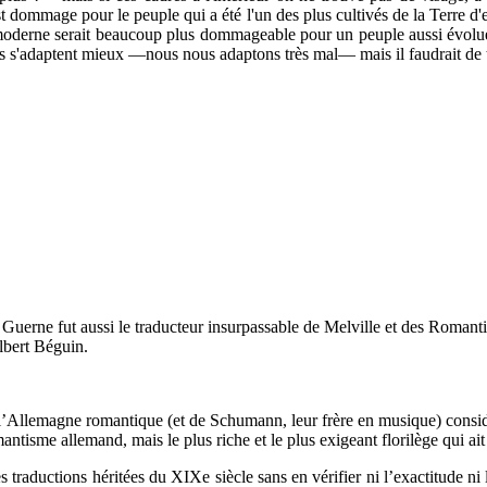
'est dommage pour le peuple qui a été l'un des plus cultivés de la Terre 
on moderne serait beaucoup plus dommageable pour un peuple aussi évolué
ils s'adaptent mieux —nous nous adaptons très mal— mais il faudrait de 
l Guerne fut aussi le traducteur insurpassable de Melville et des Romant
Albert Béguin.
e l’Allemagne romantique (et de Schumann, leur frère en musique) consid
tisme allemand, mais le plus riche et le plus exigeant florilège qui ai
aductions héritées du XIXe siècle sans en vérifier ni l’exactitude ni l’