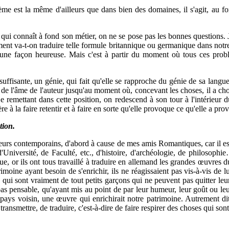
ème est la même d'ailleurs que dans bien des domaines, il s'agit, au fo
ui connaît à fond son métier, on ne se pose pas les bonnes questions. J
ent va-t-on traduire telle formule britannique ou germanique dans notre
 d'une façon heureuse. Mais c'est à partir du moment où tous ces prob
suffisante, un génie, qui fait qu'elle se rapproche du génie de sa langue
u de l'âme de l'auteur jusqu'au moment où, concevant les choses, il a ch
 Se remettant dans cette position, on redescend à son tour à l'intérieu
 à la faire retentir et à faire en sorte qu'elle provoque ce qu'elle a prov
tion.
 auteurs contemporains, d'abord à cause de mes amis Romantiques, car il
'Université, de Faculté, etc., d'histoire, d'archéologie, de philosoph
 or ils ont tous travaillé à traduire en allemand les grandes œuvres du p
imoine ayant besoin de s'enrichir, ils ne réagissaient pas vis-à-vis de l
 qui sont vraiment de tout petits garçons qui ne peuvent pas quitter leu
st pas pensable, qu'ayant mis au point de par leur humeur, leur goût ou l
s voisin, une œuvre qui enrichirait notre patrimoine. Autrement dit, s'
e transmettre, de traduire, c'est-à-dire de faire respirer des choses qui son