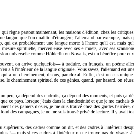
, qui règne partout maintenant, les maisons d'édition, chez les critiques 
ne langue que l'on qualifie d'étrangère, l'allemand par exemple, mais q
, qui est probablement une langue morte à l'heure qu'il est, mais qu'i
tte mesure spirituelle, merveilleuse avec ses e muets, avec ses scansio
ension universelle comme Hölderlin ou Novalis, est un bénéfice pour eux
ouvent, on arrive quelquefois— à traduire, en français, un poème allema
n'en a à l'intérieur de la langue originale. Vous savez, l'allemand est un
et qui a un cheminement, disons, paradoxal. Enfin, c'est un cas unique
aise, le cheminement spirituel de ces génies, quand, par hasard, on réussi
n peu, ça dépend des endroits, ça dépend des moments, et puis ça dépend
 que ce pays, lorsque j'étais dans la clandestinité et que je me cachais 
ient des paniers d'osier, je me suis trouvé chez des gardes-barrière, 
nd des campagnes, je ne me suis trouvé privé de lecture. Il y avait touj
supérieurs, des cadres comme on dit, et des cadres à l'intérieur desqu
lus !— mais si ces cadres à l'intérieur on ne trouve pas de visage, à l