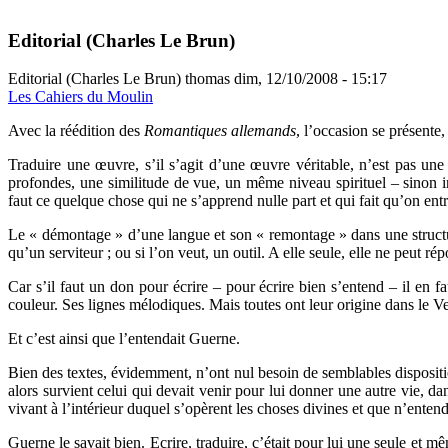
Editorial (Charles Le Brun)
Editorial (Charles Le Brun)
thomas
dim, 12/10/2008 - 15:17
Les Cahiers du Moulin
A
vec la réédition des
Romantiques allemands
, l’occasion se présente
Traduire une œuvre, s’il s’agit d’une œuvre véritable, n’est pas un
profondes, une similitude de vue, un même niveau spirituel – sinon in
faut ce quelque chose qui ne s’apprend nulle part et qui fait qu’on ent
Le « démontage » d’une langue et son « remontage » dans une structure
qu’un serviteur ; ou si l’on veut, un outil. A elle seule, elle ne peut ré
Car s’il faut un don pour écrire – pour écrire bien s’entend – il en 
couleur. Ses lignes mélodiques. Mais toutes ont leur origine dans le Ver
Et c’est ainsi que l’entendait Guerne.
Bien des textes, évidemment, n’ont nul besoin de semblables dispositio
alors survient celui qui devait venir pour lui donner une autre vie, 
vivant à l’intérieur duquel s’opèrent les choses divines et que n’entend
Guerne le savait bien. Ecrire, traduire, c’était pour lui une seule et 