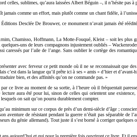
abord celles, sublimes, qu’aura laissées Albert Béguin –, il n’hésite pas 
raît jamais comme un effort, mais plutôt comme un chant fidèle, à l’uniss
Éditions Desclée De Brouwer, ce monument n’avait jamais été réédité 
 Arnim, Chamisso, Hoffmann, La Motte-Fouqué, Kleist – soit les plus gra
ssi quelques-uns de leurs compagnons injustement oubliés – Wackenrode
i caressés par l’aile de l’ange. Sans oublier le cortège des romantiques
ésenter avec ferveur ce petit monde où il ne se reconnaissait que des f
s c’est dans la langue qu’il prête ici à ses « amis » d’hier et d’avant-hie
traduire bien, et des affinités qu’on ne commande pas. »
ar ce livre au moment de sa sortie, à l’heure où il fréquentait paresse
e lecture aura été pour lui, sinon de celles qui orientent une existence,
ur lesquels on sait qu’on pourra durablement compter.
r qu’au minimum sur ce corpus de près d’un demi-siècle d’âge ; conscien
son aventure de résistant pendant la guerre n’était pas séparable de l’a
isseurs du génie allemand). Tout juste il s’est borné à corriger quelques
ans aujourd’hui et qui pour la première fois ouvriront ce livre. Et il envi