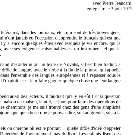
avec Pierre Jeancard
enregistré le 3 juin 1975
littéraires, dans les journaux, etc., qui sont de très braves gens,
ui n'ont jamais eu l'occasion d'apprendre le français qui est une
l y a encore quelques êtres avec lesquels je vis encore, qui la
ns, avec ses exigences raisonnables est un instrument tel que la
.
nd d'Hölderlin ou un texte de Novalis, s'il est bien traduit, a
e drôle de langue, avec le verbe à la fin de la phrase, qui appelle
 dans l'ensemble des langues européennes et à repasser sous le
t l'exploit, c'est leur faire gagner quelque chose que leur langue
 aussi des lecteurs. Il faudrait qu'il y en eût ! Et la question
de maison en maison, la nuit, le jour, pour faire des opérations de
des cheminots, je me suis trouvé chez des gens d'une simplicité
ours quelque chose que je pouvais lire, soit au grenier, soit à la
els on cherche où est le portrait —quelle drôle d'idée d'appeler
'intérieur de l'appartement, pas de livre. Les enfants lisent des