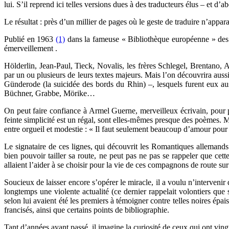
lui. S’il reprend ici telles versions dues à des traducteurs élus – et d’
Le résultat : près d’un millier de pages où le geste de traduire n’appa
Publié en 1963
(1)
dans la fameuse « Bibliothèque européenne » des 
émerveillement .
Hölderlin, Jean-Paul, Tieck, Novalis, les frères Schlegel, Brentano,
par un ou plusieurs de leurs textes majeurs. Mais l’on découvrira au
Günderode (la suicidée des bords du Rhin) –, lesquels furent eux auss
Büchner, Grabbe, Mörike…
On peut faire confiance à Armel Guerne, merveilleux écrivain, pour pr
feinte simplicité est un régal, sont elles-mêmes presque des poèmes. Mai
entre orgueil et modestie : « Il faut seulement beaucoup d’amour pour 
Le signataire de ces lignes, qui découvrit les Romantiques allemands p
bien pouvoir tailler sa route, ne peut pas ne pas se rappeler que cett
allaient l’aider à se choisir pour la vie de ces compagnons de route s
Soucieux de laisser encore s’opérer le miracle, il a voulu n’interveni
longtemps une violente actualité (ce dernier rappelait volontiers que 
selon lui avaient été les premiers à témoigner contre telles noires épa
francisés, ainsi que certains points de bibliographie.
Tant d’années ayant passé, il imagine la curiosité de ceux qui ont vingt 