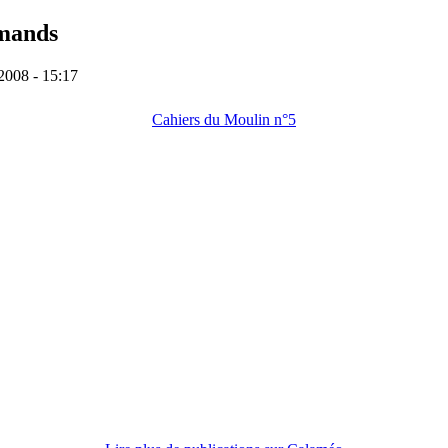
emands
2008 - 15:17
Cahiers du Moulin n°5