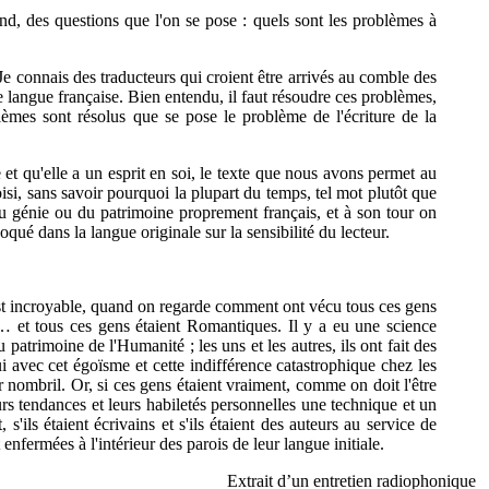
nd, des questions que l'on se pose : quels sont les problèmes à
e connais des traducteurs qui croient être arrivés au comble des
 langue française. Bien entendu, il faut résoudre ces problèmes,
lèmes sont résolus que se pose le problème de l'écriture de la
 et qu'elle a un esprit en soi, le texte que nous avons permet au
oisi, sans savoir pourquoi la plupart du temps, tel mot plutôt que
r du génie ou du patrimoine proprement français, et à son tour on
oqué dans la langue originale sur la sensibilité du lecteur.
 est incroyable, quand on regarde comment ont vécu tous ces gens
ie… et tous ces gens étaient Romantiques. Il y a eu une science
atrimoine de l'Humanité ; les uns et les autres, ils ont fait des
ui avec cet égoïsme et cette indifférence catastrophique chez les
r nombril. Or, si ces gens étaient vraiment, comme on doit l'être
eurs tendances et leurs habiletés personnelles une technique et un
ils étaient écrivains et s'ils étaient des auteurs au service de
t enfermées à l'intérieur des parois de leur langue initiale.
Extrait d’un entretien radiophonique