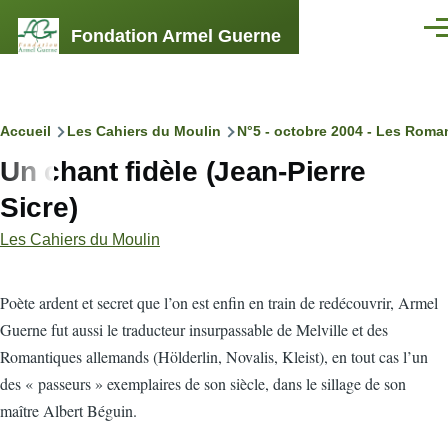
Aller au contenu principal
Fondation Armel Guerne
Men
Fil
Accueil
Les Cahiers du Moulin
N°5 - octobre 2004 - Les Roma
Un chant fidèle (Jean-Pierre
d'Ariane
Sicre)
Les Cahiers du Moulin
P
oète ardent et secret que l’on est enfin en train de redécouvrir, Armel
Guerne fut aussi le traducteur insurpassable de Melville et des
Romantiques allemands (Hölderlin, Novalis, Kleist), en tout cas l’un
des « passeurs » exemplaires de son siècle, dans le sillage de son
maître Albert Béguin.