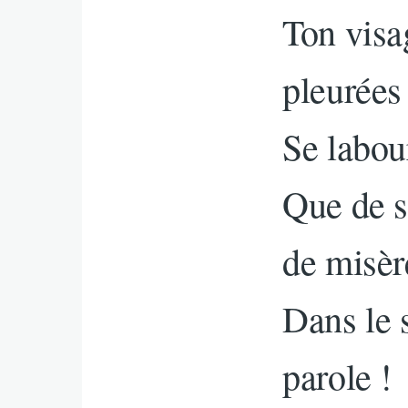
Ton visa
pleurées
Se labour
Que de s
de misèr
Dans le 
parole !