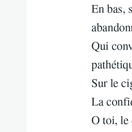
En bas, 
abandon
Qui conv
pathétiq
Sur le ci
La confi
O toi, le