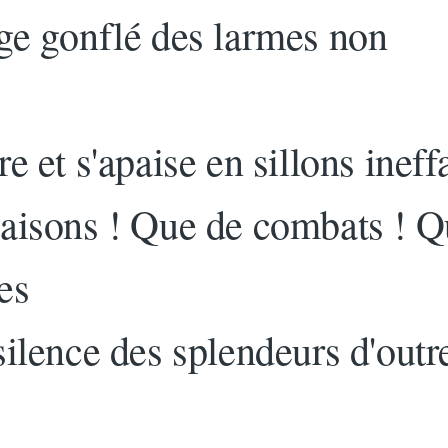
ge gonflé des larmes non
e et s'apaise en sillons ineff
aisons ! Que de combats ! 
es
silence des splendeurs d'outr