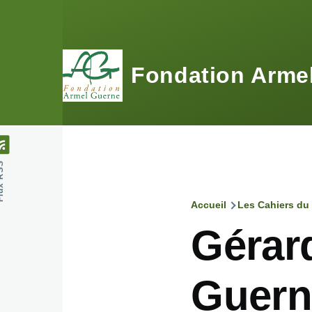
Aller au contenu principal
Fondation Arme
 RSS
Accueil
Les Cahiers du
Fil
Gérar
d'Ariane
Guern