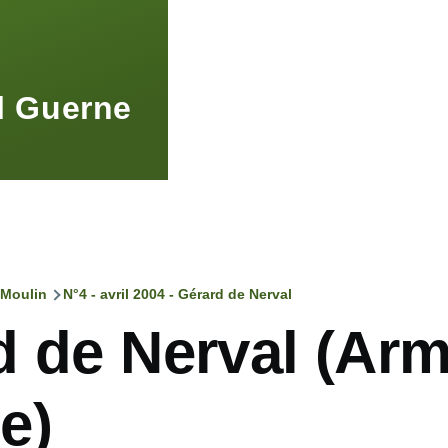
l Guerne
 Moulin
N°4 - avril 2004 - Gérard de Nerval
d de Nerval (Arm
e)