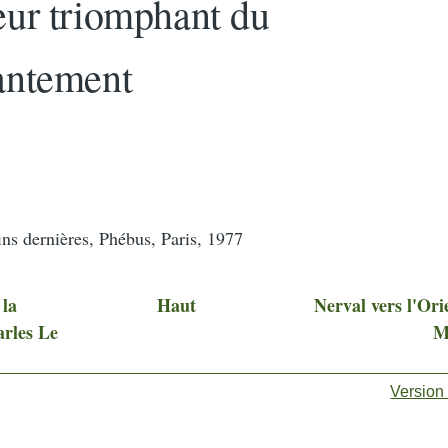
ur triomphant du
antement
ns dernières, Phébus, Paris, 1977
 la
Haut
Nerval vers l'Ori
arles Le
M
aux
Version