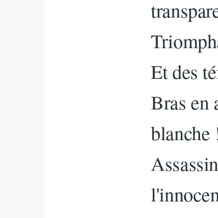
transpar
Triompha
Et des té
Bras en 
blanche 
Assassin 
l'innoce