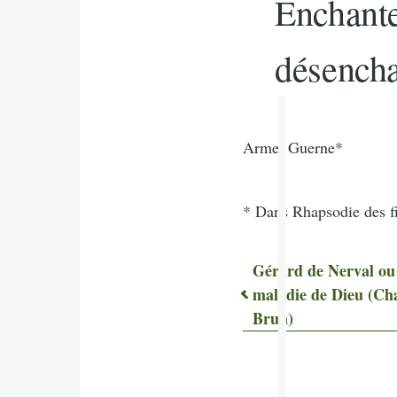
Enchante
désench
Armel Guerne*
* Dans Rhapsodie des fi
Gérard de Nerval ou
maladie de Dieu (Ch
Liens
Brun)
transvers